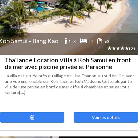
Koh Samui - Bang Kao
1 -8
x4
x3
(2)
Thailande Location Villa à Koh Samui en front
de mer avec piscine privée et Personnel
La villa est située près du village de Hua Thanon, au sud de l’île, avec
une vue imprenable sur Koh Taen et Koh Madsum. Cette élégante
villa de luxe privée en bord de mer offre 4 chambres et saura vous
séduire[....]
Voir les détails