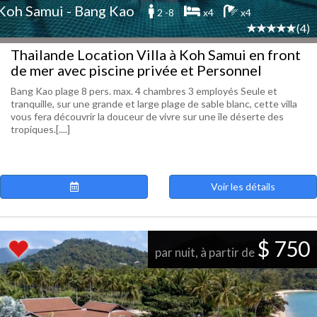
Koh Samui - Bang Kao
2 -8
x4
x4
(4)
Thailande Location Villa à Koh Samui en front
de mer avec piscine privée et Personnel
Bang Kao plage 8 pers. max. 4 chambres 3 employés Seule et
tranquille, sur une grande et large plage de sable blanc, cette villa
vous fera découvrir la douceur de vivre sur une île déserte des
tropiques.[....]
Voir les détails
$ 750
par nuit, à partir de