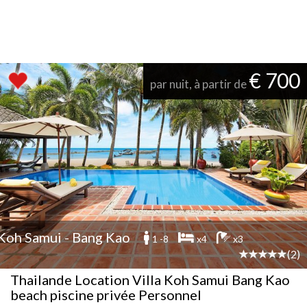
€ 700
par nuit, à partir de
Koh Samui - Bang Kao
1 -8
x4
x3
(2)
Thailande Location Villa Koh Samui Bang Kao
beach piscine privée Personnel