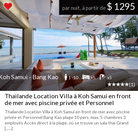
$ 1295
par nuit, à partir de
Koh Samui - Bang Kao
1 -10
x5
x5
(1)
Thailande Location Villa à Koh Samui en front
de mer avec piscine privée et Personnel
Thailande Location Villa à Koh Samui en front de mer avec piscine
privée et Personnel Bang Kao plage 10 pers. max. 5 chambres 3
employés Accès direct à la plage, où se trouve un sala thaï Grand
[......]