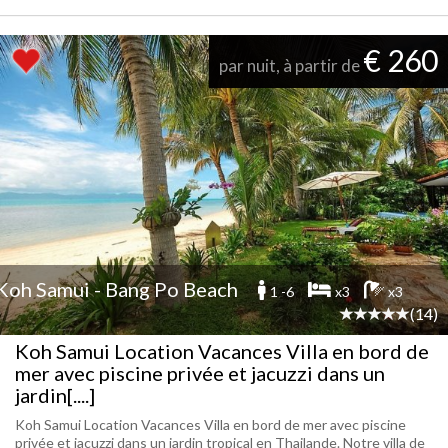
€ 260
par nuit, à partir de
Koh Samui - Bang Po Beach
1 -6
x3
x3
(14)
Koh Samui Location Vacances Villa en bord de
mer avec piscine privée et jacuzzi dans un
jardin[....]
Koh Samui Location Vacances Villa en bord de mer avec piscine
privée et jacuzzi dans un jardin tropical en Thailande. Notre villa de