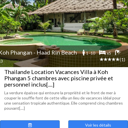
Koh Phangan - Haad Rin Beach
1 -10
x5
(1)
x3
Thailande Location Vacances Villa à Koh
Phangan 5 chambres avec piscine privée et
personnel inclus[....]
La verdure épaisse qui entoure la propriété et le front de mer à
couper le souffle font de cette villa un lieu de vacances idéal pour
une sensation tropicale authentique. Elle comprend cinq chambres
pouvant[....]
Voir les détails