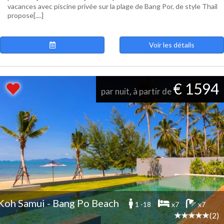
vacances avec piscine privée sur la plage de Bang Por, de style Thail
propose[....]
Voir les détails
€ 1594
par nuit, à partir de
Koh Samui - Bang Po Beach
1 -18
x7
x7
(2)