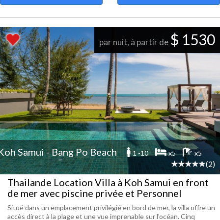
$ 1530
par nuit, à partir de
Koh Samui - Bang Po Beach
1 -10
x5
x5
(2)
Thailande Location Villa à Koh Samui en front
de mer avec piscine privée et Personnel
Situé dans un emplacement privilégié en bord de mer, la villa offre un
accès direct à la plage et une vue imprenable sur l'océan. Cinq