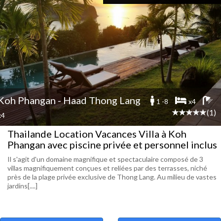
Koh Phangan - Haad Thong Lang
1 -8
x4
(1)
x4
Thailande Location Vacances Villa à Koh
Phangan avec piscine privée et personnel inclus
Il s'agit d'un domaine magnifique et spectaculaire composé de 3
villas magnifiquement conçues et reliées par des terrasses, niché
près de la plage privée exclusive de Thong Lang. Au milieu de vastes
jardins[....]