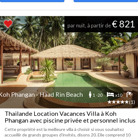
€ 821
par nuit, à partir de
Koh Phangan - Haad Rin Beach
1 -20
x10
(1)
Thailande Location Vacances Villa à Koh
Phangan avec piscine privée et personnel inclus
Cette propriété est la meilleure villa à choisir si vous souhaitez
accueillir de grands groupes d'invités, disons 20. Elle comprend 10