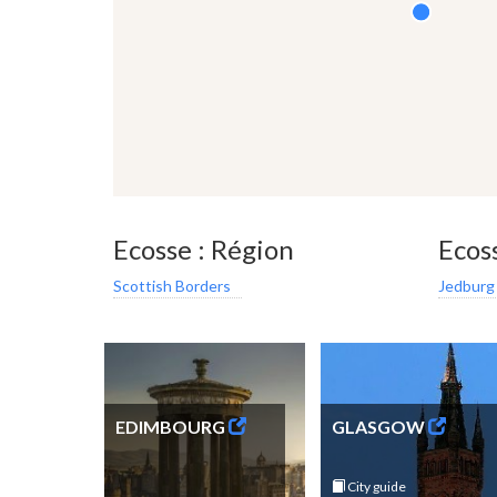
Ecosse : Région
Ecoss
Scottish Borders
Jedburg
EDIMBOURG
GLASGOW
City guide