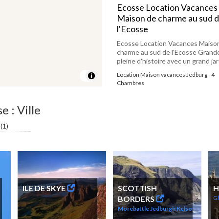
Ecosse Location Vacances
Maison de charme au sud 
l'Ecosse
Ecosse Location Vacances Maiso
charme au sud de l'Ecosse Grand
pleine d'histoire avec un grand jard
Location Maison vacances Jedburg - 4
Chambres
e : Ville
(1)
ILE DE SKYE
SCOTTISH
H
BORDERS
Gl
Morebattle
Jedburgh
Kelso