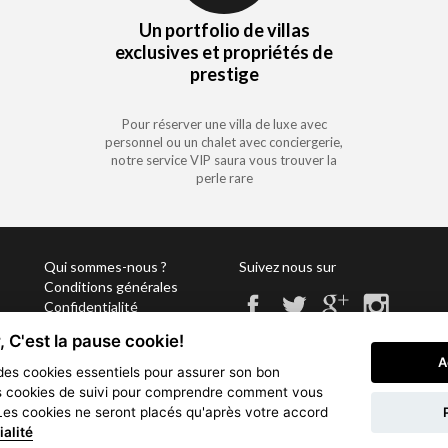
Un portfolio de villas
exclusives et propriétés de
prestige
Pour réserver une villa de luxe avec
personnel ou un chalet avec conciergerie,
notre service VIP saura vous trouver la
perle rare
Qui sommes-nous ?
Suivez nous sur
Conditions générales
Confidentialité
Partenariat
 C'est la pause cookie!
Vacation Key Corp. 2905 Point E
Sitemap
A
info@vacationkey.com
Cookies
 des cookies essentiels pour assurer son bon
s cookies de suivi pour comprendre comment vous
 Les cookies ne seront placés qu'après votre accord
ialité