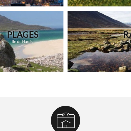
PLAGES
R
Ile de Harris
,
L