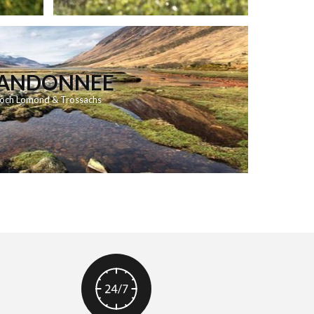
ANDONNEE
och Lomond & Trossachs