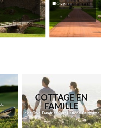
City guide
COTTAGE EN
FAMILLE
ck
,
Ile de Skye
,
Dumfries
,
Parc National Cairgorms
,