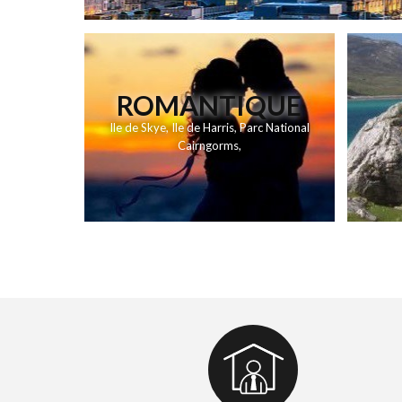
ROMANTIQUE
Ile de Skye
,
Ile de Harris
,
Parc National
Cairngorms
,