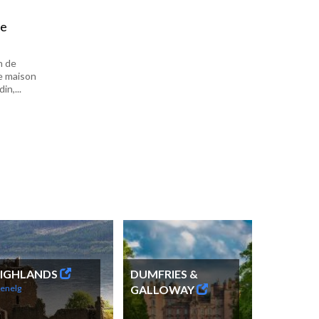
de
n de
e maison
in,...
IGHLANDS
DUMFRIES &
enelg
GALLOWAY