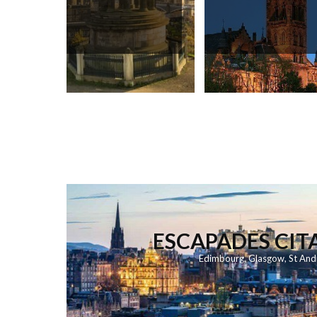
ESCAPADES CIT
Edimbourg
,
Glasgow
,
St An