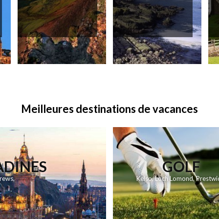
Meilleures destinations de vacances
ADINES
GOLF
drews
,
Kelso
,
Loch Lomond
,
Prestwi