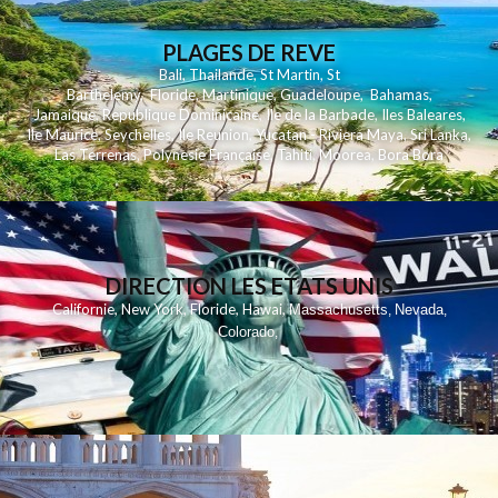
PLAGES DE REVE
Bali
,
Thailande
,
St Martin
,
St
Barthelemy
,
Floride
,
Martinique
,
Guadeloupe
,
Bahamas
,
Jamaique
,
Republique Dominicaine
,
Ile de la Barbade
,
Iles Baleares
,
Ile Maurice
,
Seychelles
,
Ile Reunion
,
Yucatan - Riviera Maya
,
Sri Lanka
,
Las Terrenas
,
Polynesie Française
,
Tahiti
,
Moorea
,
Bora Bora
DIRECTION LES ETATS UNIS
,
,
,
,
Californie
New York
Floride
Hawai
Massachusetts
Nevada
,
,
Colorado
,