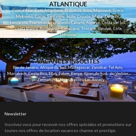
ATLANTIQUE
Cote d'Azur
,
Cote Atlantique
,
Provence
,
Ibiza
,
Majorque
,
Grece
,
Mykonos
,
Corse
,
Sardaigne
,
Sicile
,
Croatie
,
Malte
,
Tenerife
,
Lanzarote
,
Fuerteventura
,
Grande Canarie
,
Algarve
,
Costa del Sol
,
Costa Blanca
,
Andalousie
,
Catalogne
,
Toscane
,
Vendee
,
Cote
Lisbonne
VACANCES INSOLITES
Rio de Janeiro
,
Afrique du Sud
,
Madagascar
,
Zanzibar
,
Tel Aviv
,
Marrakech
,
Costa Rica
,
Eilat
,
Tulum
,
Kenya
,
Alpes du Sud
,
ski Verbier
,
ski Zermatt
,
ski Alpes Suisses
,
Lac Annecy
Newsletter
Inscrivez vous pour recevoir nos offres spéciales et promotions sur
toutes nos offres de location vacances charme et prestige.