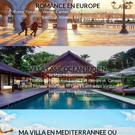
ROMANCE EN EUROPE
Rome
,
Florence
,
Venise
,
Cannes
,
Nice
,
Saint Tropez
,
Provence
,
Belgique
,
Valence
,
Barcelone
,
VILLAS ASIE OCEAN INDIEN
Ile Maurice
Seychelles
Reunion
Thailande
Phuk
et
Koh
Samui
Bali
Seminyak
Canggu
Lombok
Malaisie
Inde
Goa
Sri Lanka
Cambodge
Vietnam
Singapour
Hong Kong
MA VILLA EN MEDITERRANNEE OU