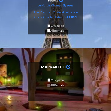
sé
Le Marais
Champs Ely
es
Saint Germain
Chatelet Le Louvre
r Eiffe
Opera
Qu
artier Latin
Tou
l
City guide
All Rentals
MARRAKECH
City guide
All Rentals