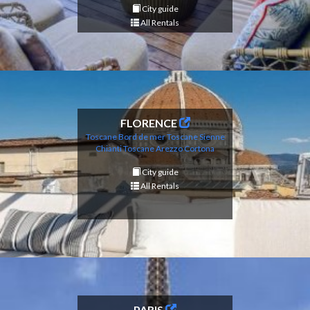
City guide
All Rentals
FLORENCE
Toscane Bord de mer
Toscane Sienne
Chianti
Toscane Arezzo Cortona
City guide
All Rentals
PARIS