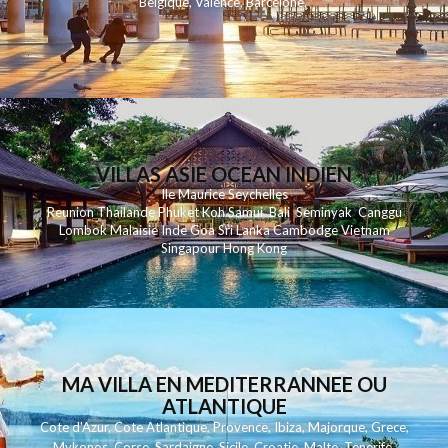
Belgique
,
Valence
,
Barcelone
,
VILLAS ASIE OCEAN INDIEN
Ile Maurice
Seychelles
Reunion
Thailande
Phuk
et
Koh
Samui
Bali
Seminyak
Canggu
Lombok
Malaisie
Inde
Goa
Sri Lanka
Cambodge
Vietnam
Singapour
Hong Kong
MA VILLA EN MEDITERRANNEE OU
ATLANTIQUE
Cote d'Azur
,
Cote Atlantique
,
Provence
,
Ibiza
,
Majorque
,
Grece
,
Mykonos
,
Corse
,
Sardaigne
,
Sicile
,
Croatie
,
Malte
,
Tenerife
,