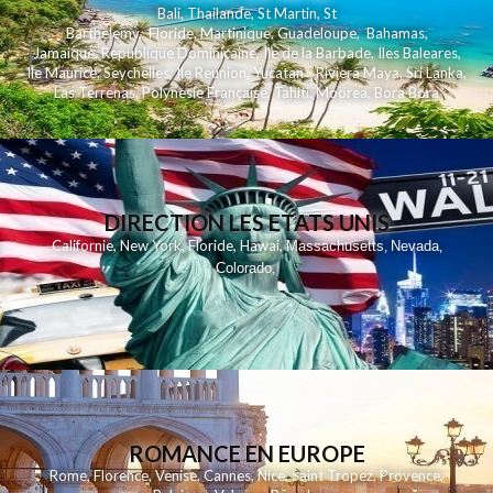
Bali
,
Thailande
,
St Martin
,
St
Barthelemy
,
Floride
,
Martinique
,
Guadeloupe
,
Bahamas
,
Jamaique
,
Republique Dominicaine
,
Ile de la Barbade
,
Iles Baleares
,
Ile Maurice
,
Seychelles
,
Ile Reunion
,
Yucatan - Riviera Maya
,
Sri Lanka
,
Las Terrenas
,
Polynesie Française
,
Tahiti
,
Moorea
,
Bora Bora
DIRECTION LES ETATS UNIS
,
,
,
,
Californie
New York
Floride
Hawai
Massachusetts
Nevada
,
,
Colorado
,
ROMANCE EN EUROPE
Rome
,
Florence
,
Venise
,
Cannes
,
Nice
,
Saint Tropez
,
Provence
,