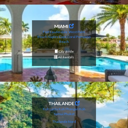
MIAMI
Fort Lauderdale
West Palm
Beach
Naples
Cape Coral
Pompano
Beach
City guide
All Rentals
THAILANDE
Koh Lanta
Koh Phangan
Koh
Samui
Phuket
Thailande Nord