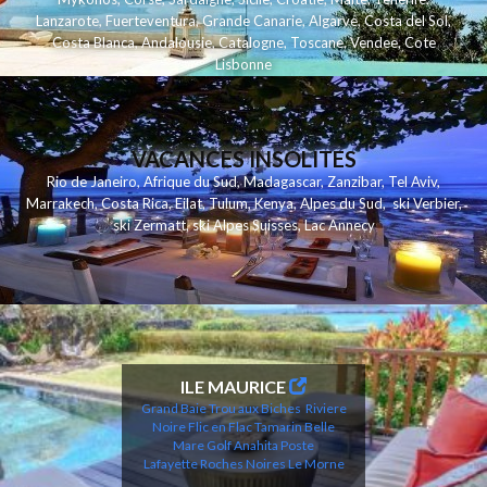
Lanzarote
,
Fuerteventura
,
Grande Canarie
,
Algarve
,
Costa del Sol
,
Costa Blanca
,
Andalousie
,
Catalogne
,
Toscane
,
Vendee
,
Cote
Lisbonne
VACANCES INSOLITES
Rio de Janeiro
,
Afrique du Sud
,
Madagascar
,
Zanzibar
,
Tel Aviv
,
Marrakech
,
Costa Rica
,
Eilat
,
Tulum
,
Kenya
,
Alpes du Sud
,
ski Verbier
,
ski Zermatt
,
ski Alpes Suisses
,
Lac Annecy
ILE MAURICE
Grand Baie
Trou aux Biches
Riviere
Noire
Flic en Flac
Tamarin
Belle
Mare
Golf Anahita
Poste
Lafayette
Roches Noires
Le Morne