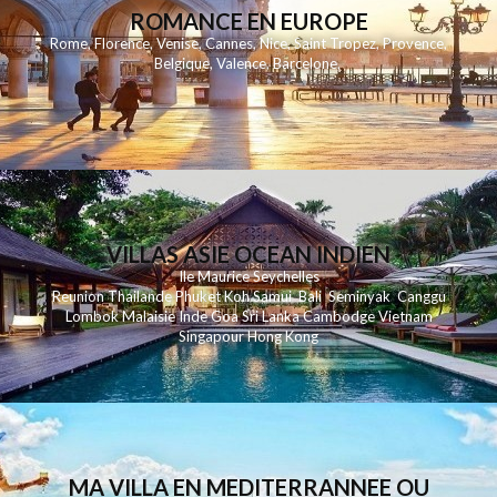
ROMANCE EN EUROPE
Rome
,
Florence
,
Venise
,
Cannes
,
Nice
,
Saint Tropez
,
Provence
,
Belgique
,
Valence
,
Barcelone
,
VILLAS ASIE OCEAN INDIEN
Ile Maurice
Seychelles
Reunion
Thailande
Phuk
et
Koh
Samui
Bali
Seminyak
Canggu
Lombok
Malaisie
Inde
Goa
Sri Lanka
Cambodge
Vietnam
Singapour
Hong Kong
MA VILLA EN MEDITERRANNEE OU