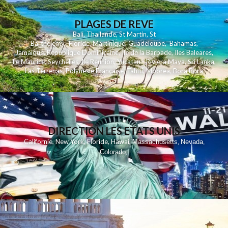
PLAGES DE REVE
Bali
,
Thailande
,
St Martin
,
St
Barthelemy
,
Floride
,
Martinique
,
Guadeloupe
,
Bahamas
,
Jamaique
,
Republique Dominicaine
,
Ile de la Barbade
,
Iles Baleares
,
Ile Maurice
,
Seychelles
,
Ile Reunion
,
Yucatan - Riviera Maya
,
Sri Lanka
,
Las Terrenas
,
Polynesie Française
,
Tahiti
,
Moorea
,
Bora Bora
DIRECTION LES ETATS UNIS
,
,
,
,
Californie
New York
Floride
Hawai
Massachusetts
Nevada
,
,
Colorado
,