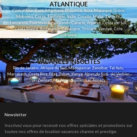
ATLANTIQUE
Cote d'Azur
,
Cote Atlantique
,
Provence
,
Ibiza
,
Majorque
,
Grece
,
Mykonos
,
Corse
,
Sardaigne
,
Sicile
,
Croatie
,
Malte
,
Tenerife
,
Lanzarote
,
Fuerteventura
,
Grande Canarie
,
Algarve
,
Costa del Sol
,
Costa Blanca
,
Andalousie
,
Catalogne
,
Toscane
,
Vendee
,
Cote
Lisbonne
VACANCES INSOLITES
Rio de Janeiro
,
Afrique du Sud
,
Madagascar
,
Zanzibar
,
Tel Aviv
,
Marrakech
,
Costa Rica
,
Eilat
,
Tulum
,
Kenya
,
Alpes du Sud
,
ski Verbier
,
ski Zermatt
,
ski Alpes Suisses
,
Lac Annecy
Newsletter
Inscrivez vous pour recevoir nos offres spéciales et promotions sur
toutes nos offres de location vacances charme et prestige.