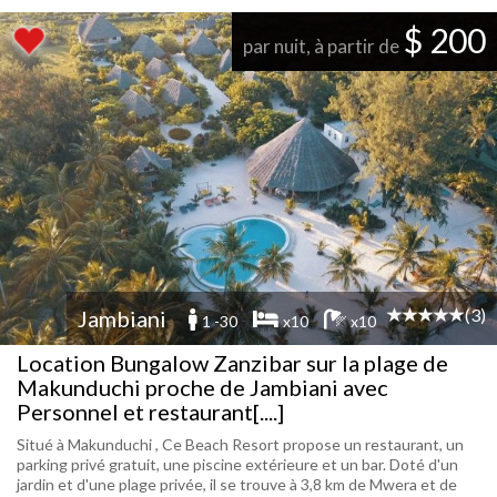
$ 200
par nuit, à partir de
(3)
Jambiani
1 -30
x10
x10
Location Bungalow Zanzibar sur la plage de
Makunduchi proche de Jambiani avec
Personnel et restaurant[....]
Situé à Makunduchi , Ce Beach Resort propose un restaurant, un
parking privé gratuit, une piscine extérieure et un bar. Doté d'un
jardin et d'une plage privée, il se trouve à 3,8 km de Mwera et de