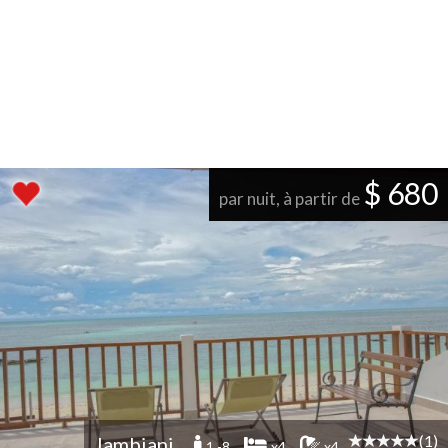
$ 680
par nuit, à partir de
(1)
Jambiani
1 -8
x4
x4