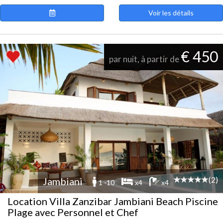
Voir les détails
€ 450
par nuit, à partir de
(2)
Jambiani
1 -10
x4
x4
Location Villa Zanzibar Jambiani Beach Piscine
Plage avec Personnel et Chef