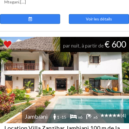
Mtegani.[....]
Voir les détails
€ 600
par nuit, à partir de
(4)
Jambiani
1 -15
x6
x6
Location Villa Zanzibar Jambiani 100 m de la