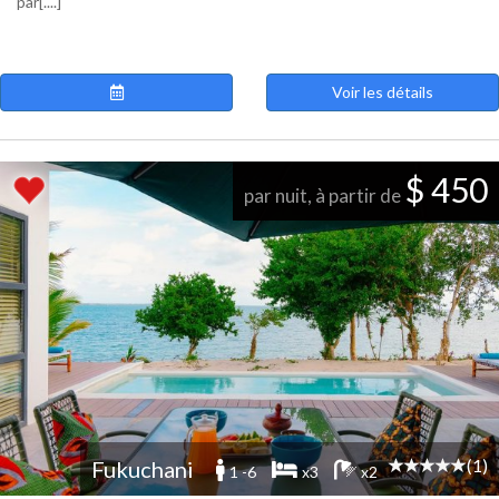
par[....]
Voir les détails
$ 450
par nuit, à partir de
(1)
Fukuchani
1 -6
x3
x2