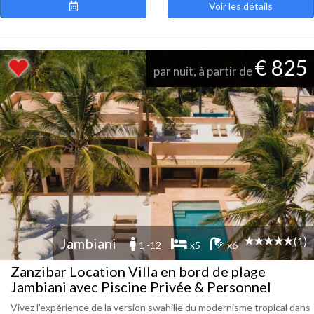
Voir les détails
€ 825
par nuit, à partir de
(1)
Jambiani
1 -12
x5
x6
Zanzibar Location Villa en bord de plage
Jambiani avec Piscine Privée & Personnel
Vivez l’expérience de la version swahilie du modernisme tropical dans