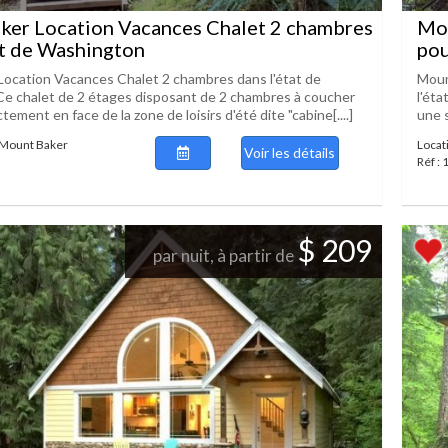
ker Location Vacances Chalet 2 chambres
Mou
at de Washington
pou
ocation Vacances Chalet 2 chambres dans l'état de
Moun
e chalet de 2 étages disposant de 2 chambres à coucher
l'ét
tement en face de la zone de loisirs d'été dite "cabine[....]
une s
 Mount Baker
Locat
Voir les détails
Réf :
$ 209
par nuit, à partir de