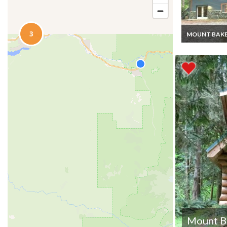
MOUNT BAK
Mount Baker
Location Vaca
Chalet 3 cham
pour 11 perso
dans l'état de
Washington
Mount B