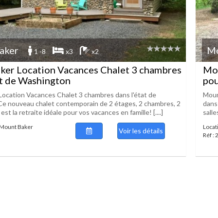
aker
Mo
1 -8
x3
x2
ker Location Vacances Chalet 3 chambres
Mou
at de Washington
pou
ocation Vacances Chalet 3 chambres dans l'état de
Moun
e nouveau chalet contemporain de 2 étages, 2 chambres, 2
dans
 est la retraite idéale pour vos vacances en famille! [....]
salle
 Mount Baker
Locat
Voir les détails
Réf :