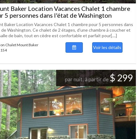
nt Baker Location Vacances Chalet 1 chambre
r 5 personnes dans l'état de Washington
t Baker Location Vacances Chalet 1 chambre pour 5 personnes dans
at de Washington. Ce chalet de 2 étages, d'une chambre à coucher et
alle de bain, tout en cèdre est confortable et parfait pour[....]
ion Chalet Mount Baker
Voir les détails
 1154
$ 299
par nuit, à partir de