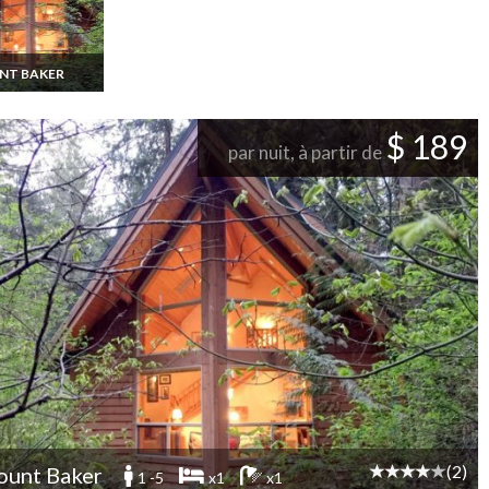
NT BAKER
t Baker
ion Vacances
t 1 chambre
$ 189
5 personnes
par nuit, à partir de
'état de
ington
(2)
unt Baker
1 -5
x1
x1