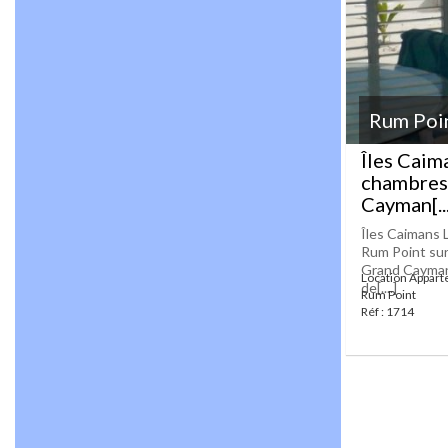
Rum Poi
Îles Caim
chambres 
Cayman[...
Îles Caimans
Rum Point sur
Grand Cayman 
Location Appar
de[....]
Rum Point
Réf : 1714