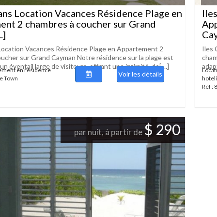
ans Location Vacances Résidence Plage en
Ile
ent 2 chambres à coucher sur Grand
App
.]
Cay
 Location Vacances Résidence Plage en Appartement 2
Iles
ucher sur Grand Cayman Notre résidence sur la plage est
cham
n éventail large de visiteurs, offrant une intimité, de[....]
adapt
tement en résidence
Locat
Voir les détails
ge Town
hotel
Réf :
$ 290
par nuit, à partir de