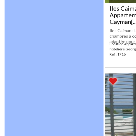
Iles Caim
Appartem
Cayman[...
Iles Caimans
chambres à co
adaptée pour u
Location Appar
hotelière Geor
Réf : 1716