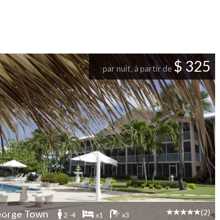
$ 325
par nuit, à partir de
(2)
orge Town
2 -4
x1
x3