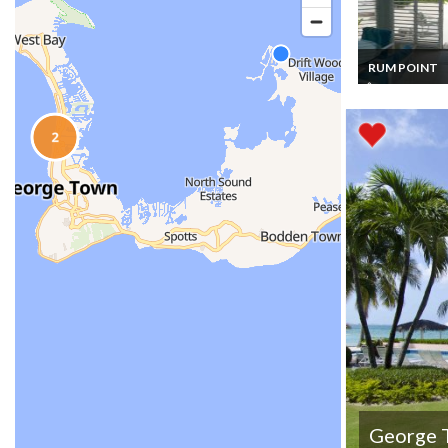
RUM POINT
Îles Caimans
Location Vaca
Appartement 2
chambres à co
à Rum Point su
Grand Cayman
George 