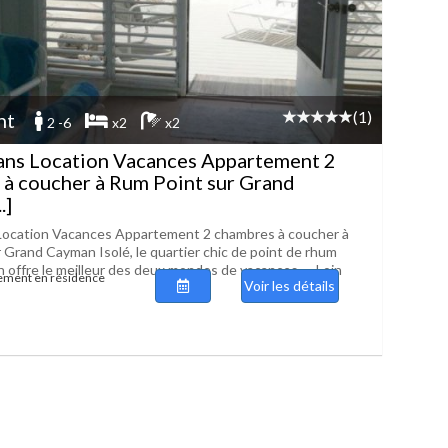
(1)
nt
2 -6
x2
x2
ans Location Vacances Appartement 2
à coucher à Rum Point sur Grand
.]
 Location Vacances Appartement 2 chambres à coucher à
 Grand Cayman Isolé, le quartier chic de point de rhum
offre le meilleur des deux mondes de vacances .... Loin
tement en résidence
Voir les détails