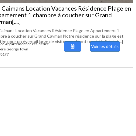
s Caimans Location Vacances Résidence Plage en
artement 1 chambre à coucher sur Grand
man[....]
 Caimans Location Vacances Résidence Plage en Appartement 1
bre à coucher sur Grand Cayman Notre résidence sur la plage est
ée pour un éventail large de visiteurs, offrant une intimité, de[....]
ion Appartement en résidence
Voir les détails
ière George Town
 88177