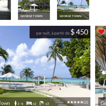
GEORGE TOWN
GEORGE TOWN
Iles Caimans
Iles Caimans
nces
Location Vacances
Location Vacances
Résidence Plage en
Résidence Plage en
$ 450
ucher
Appartement 1
Appartement 2
par nuit, à partir de
r
chambre à coucher
chambres à coucher
sur Grand Cayman
sur Grand Cayman
(2)
Town
Ge
2 -6
x2
x3