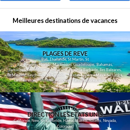
Meilleures destinations de vacances
PLAGES DE REVE
Bali
,
Thailande
,
St Martin
,
St
Barthelemy
,
Floride
,
Martinique
,
Guadeloupe
,
Bahamas
,
Jamaique
,
Republique Dominicaine
,
Ile de la Barbade
,
Iles Baleares
,
Ile Maurice
,
Seychelles
,
Ile Reunion
,
Yucatan - Riviera Maya
,
Sri Lanka
,
Las Terrenas
,
Polynesie Française
,
Tahiti
,
Moorea
,
Bora Bora
DIRECTION LES ETATS UNIS
,
,
,
,
Californie
New York
Floride
Hawai
Massachusetts
Nevada
,
,
Colorado
,