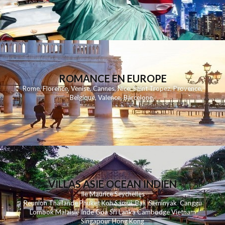
ROMANCE EN EUROPE
Rome
,
Florence
,
Venise
,
Cannes
,
Nice
,
Saint Tropez
,
Provence
,
Belgique
,
Valence
,
Barcelone
,
VILLAS ASIE OCEAN INDIEN
Ile Maurice
Seychelles
Reunion
Thailande
Phuk
et
Koh
Samui
Bali
Seminyak
Canggu
Lombok
Malaisie
Inde
Goa
Sri Lanka
Cambodge
Vietnam
Singapour
Hong Kong