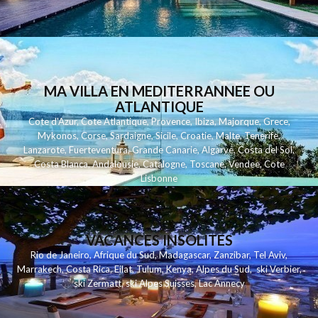
MA VILLA EN MEDITERRANNEE OU
ATLANTIQUE
Cote d'Azur
,
Cote Atlantique
,
Provence
,
Ibiza
,
Majorque
,
Grece
,
Mykonos
,
Corse
,
Sardaigne
,
Sicile
,
Croatie
,
Malte
,
Tenerife
,
Lanzarote
,
Fuerteventura
,
Grande Canarie
,
Algarve
,
Costa del Sol
,
Costa Blanca
,
Andalousie
,
Catalogne
,
Toscane
,
Vendee
,
Cote
Lisbonne
VACANCES INSOLITES
Rio de Janeiro
,
Afrique du Sud
,
Madagascar
,
Zanzibar
,
Tel Aviv
,
Marrakech
,
Costa Rica
,
Eilat
,
Tulum
,
Kenya
,
Alpes du Sud
,
ski Verbier
,
ski Zermatt
,
ski Alpes Suisses
,
Lac Annecy