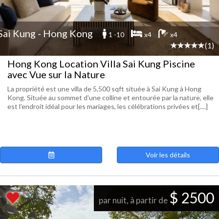
Sai Kung - Hong Kong
1 -10
x4
x4
(1)
Hong Kong Location Villa Sai Kung Piscine
avec Vue sur la Nature
La propriété est une villa de 5,500 sqft située à Sai Kung à Hong
Kong. Située au sommet d'une colline et entourée par la nature, elle
est l'endroit idéal pour les mariages, les célébrations privées et[....]
Voir les détails
$ 2500
par nuit, à partir de