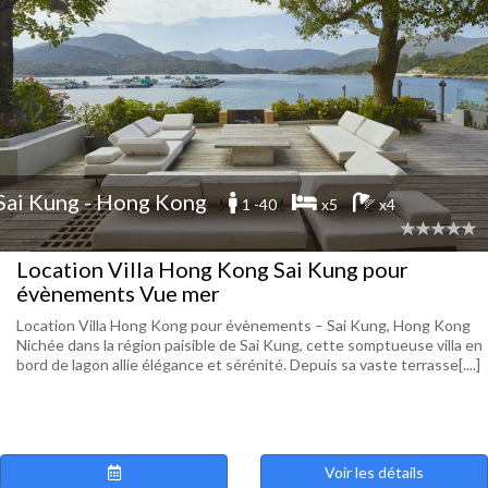
Sai Kung - Hong Kong
1 -40
x5
x4
Location Villa Hong Kong Sai Kung pour
évènements Vue mer
Location Villa Hong Kong pour évènements – Sai Kung, Hong Kong
Nichée dans la région paisible de Sai Kung, cette somptueuse villa en
bord de lagon allie élégance et sérénité. Depuis sa vaste terrasse[....]
Voir les détails