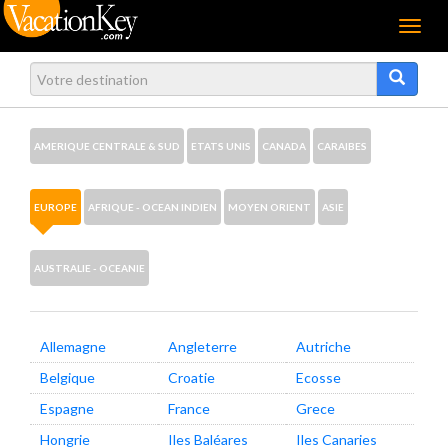
Menu
AMERIQUE CENTRALE & SUD
ETATS UNIS
CANADA
CARAIBES
EUROPE
AFRIQUE - OCEAN INDIEN
MOYEN ORIENT
ASIE
AUSTRALIE - OCEANIE
Allemagne
Angleterre
Autriche
Belgique
Croatie
Ecosse
Espagne
France
Grece
Hongrie
Iles Baléares
Iles Canaries