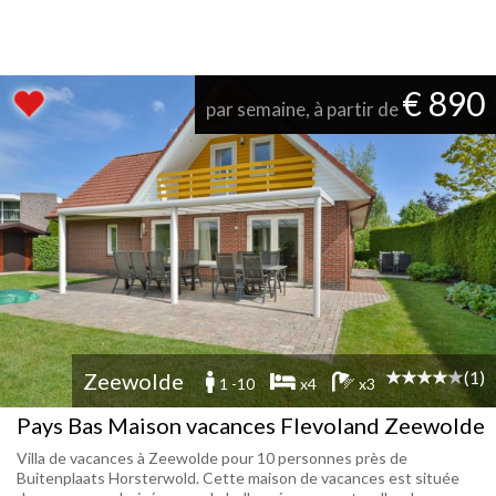
€ 890
par semaine, à partir de
(1)
Zeewolde
1 -10
x4
x3
Pays Bas Maison vacances Flevoland Zeewolde
Villa de vacances à Zeewolde pour 10 personnes près de
Buitenplaats Horsterwold. Cette maison de vacances est située