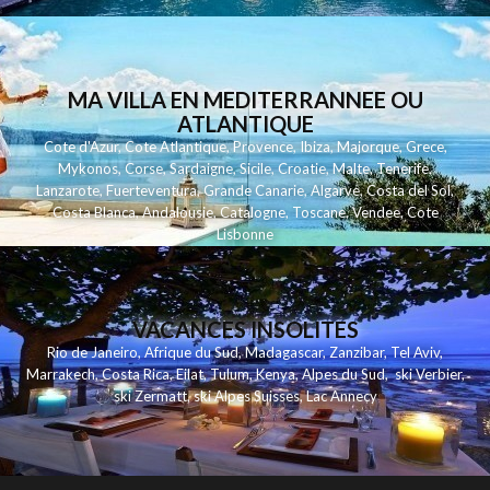
MA VILLA EN MEDITERRANNEE OU
ATLANTIQUE
Cote d'Azur
,
Cote Atlantique
,
Provence
,
Ibiza
,
Majorque
,
Grece
,
Mykonos
,
Corse
,
Sardaigne
,
Sicile
,
Croatie
,
Malte
,
Tenerife
,
Lanzarote
,
Fuerteventura
,
Grande Canarie
,
Algarve
,
Costa del Sol
,
Costa Blanca
,
Andalousie
,
Catalogne
,
Toscane
,
Vendee
,
Cote
Lisbonne
VACANCES INSOLITES
Rio de Janeiro
,
Afrique du Sud
,
Madagascar
,
Zanzibar
,
Tel Aviv
,
Marrakech
,
Costa Rica
,
Eilat
,
Tulum
,
Kenya
,
Alpes du Sud
,
ski Verbier
,
ski Zermatt
,
ski Alpes Suisses
,
Lac Annecy