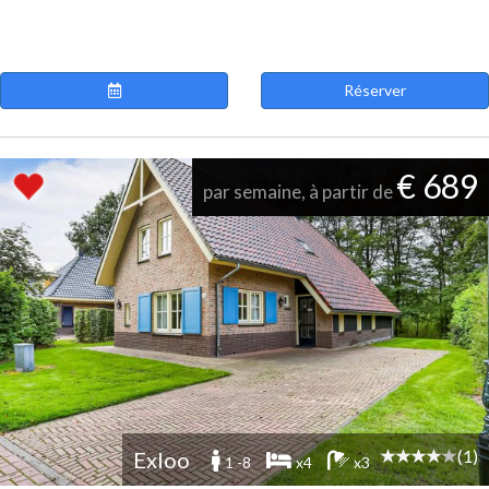
Réserver
€ 689
par semaine, à partir de
(1)
Exloo
1 -8
x4
x3