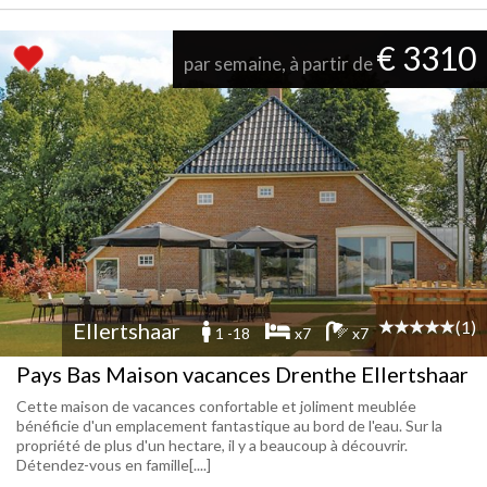
€ 3310
par semaine, à partir de
(1)
Ellertshaar
1 -18
x7
x7
Pays Bas Maison vacances Drenthe Ellertshaar
Cette maison de vacances confortable et joliment meublée
bénéficie d'un emplacement fantastique au bord de l'eau. Sur la
propriété de plus d'un hectare, il y a beaucoup à découvrir.
Détendez-vous en famille[....]