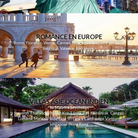
ROMANCE EN EUROPE
Rome
,
Florence
,
Venise
,
Cannes
,
Nice
,
Saint Tropez
,
Provence
,
Belgique
,
Valence
,
Barcelone
,
VILLAS ASIE OCEAN INDIEN
Ile Maurice
Seychelles
Reunion
Thailande
Phuk
et
Koh
Samui
Bali
Seminyak
Canggu
Lombok
Malaisie
Inde
Goa
Sri Lanka
Cambodge
Vietnam
Singapour
Hong Kong