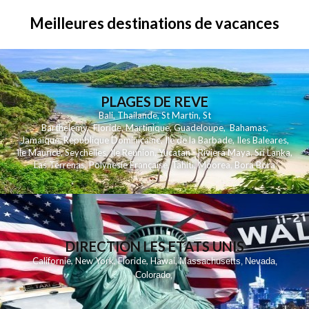
Meilleures destinations de vacances
PLAGES DE REVE
Bali
,
Thailande
,
St Martin
,
St
Barthelemy
,
Floride
,
Martinique
,
Guadeloupe
,
Bahamas
,
Jamaique
,
Republique Dominicaine
,
Ile de la Barbade
,
Iles Baleares
,
Ile Maurice
,
Seychelles
,
Ile Reunion
,
Yucatan - Riviera Maya
,
Sri Lanka
,
Las Terrenas
,
Polynesie Française
,
Tahiti
,
Moorea
,
Bora Bora
DIRECTION LES ETATS UNIS
,
,
,
,
Californie
New York
Floride
Hawai
Massachusetts
Nevada
,
,
Colorado
,