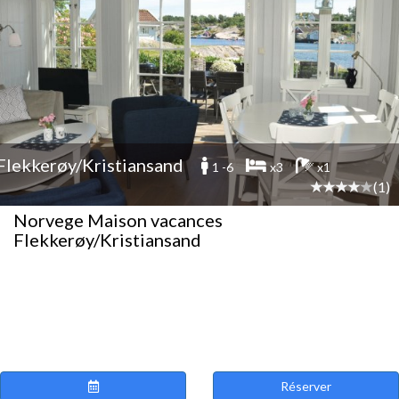
Flekkerøy/Kristiansand
1 -6
x3
x1
(1)
Norvege Maison vacances
Flekkerøy/Kristiansand
Réserver