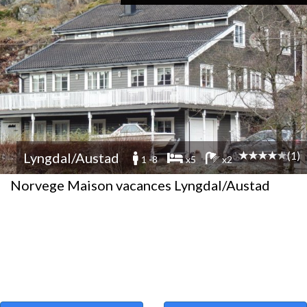
(1)
Lyngdal/Austad
1 -8
x5
x2
Norvege Maison vacances Lyngdal/Austad