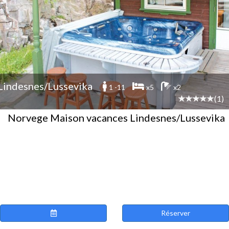
Lindesnes/Lussevika
1 -11
x5
x2
(1)
Norvege Maison vacances Lindesnes/Lussevika
Réserver