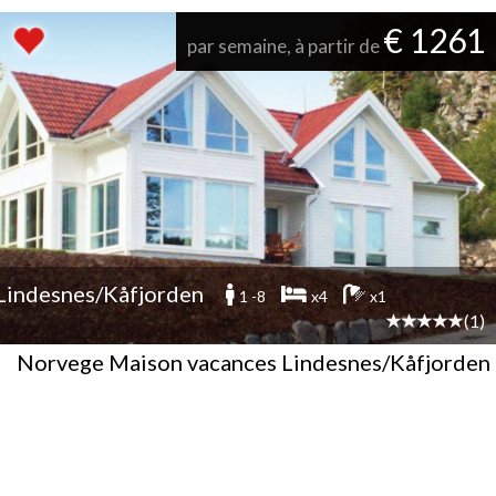
€ 1261
par semaine, à partir de
Lindesnes/Kåfjorden
1 -8
x4
x1
(1)
Norvege Maison vacances Lindesnes/Kåfjorden