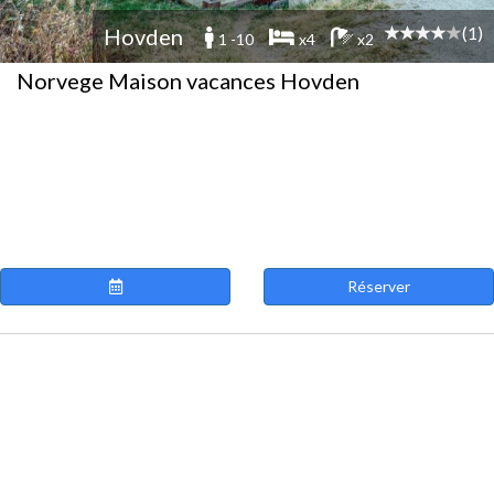
(1)
Hovden
1 -10
x4
x2
Norvege Maison vacances Hovden
Réserver