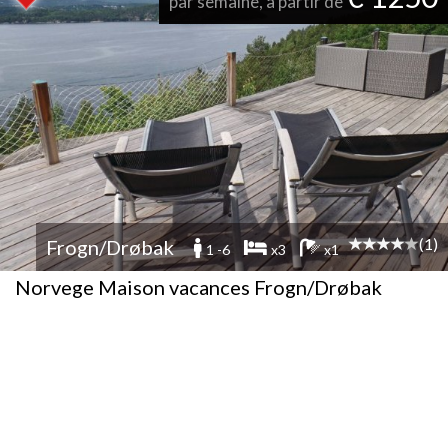
par semaine, à partir de
(1)
Frogn/Drøbak
1 -6
x3
x1
Norvege Maison vacances Frogn/Drøbak