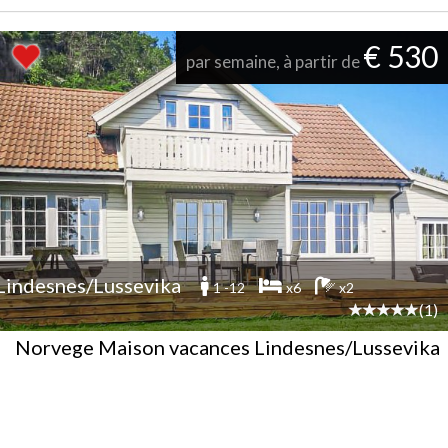
€ 530
par semaine, à partir de
Lindesnes/Lussevika
1 -12
x6
x2
(1)
Norvege Maison vacances Lindesnes/Lussevika