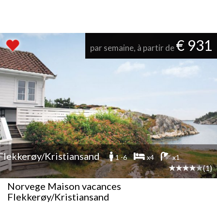
€ 931
par semaine, à partir de
Flekkerøy/Kristiansand
1 -6
x4
x1
(1)
Norvege Maison vacances
Flekkerøy/Kristiansand