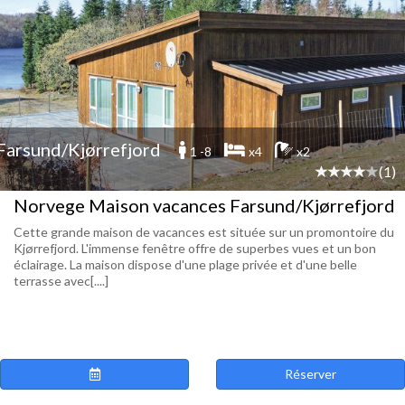
Farsund/Kjørrefjord
1 -8
x4
x2
(1)
Norvege Maison vacances Farsund/Kjørrefjord
Cette grande maison de vacances est située sur un promontoire du
Kjørrefjord. L'immense fenêtre offre de superbes vues et un bon
éclairage. La maison dispose d'une plage privée et d'une belle
terrasse avec[....]
Réserver