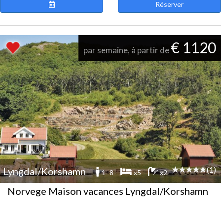
Réserver
€ 1120
par semaine, à partir de
(1)
Lyngdal/Korshamn
1 -8
x5
x2
Norvege Maison vacances Lyngdal/Korshamn