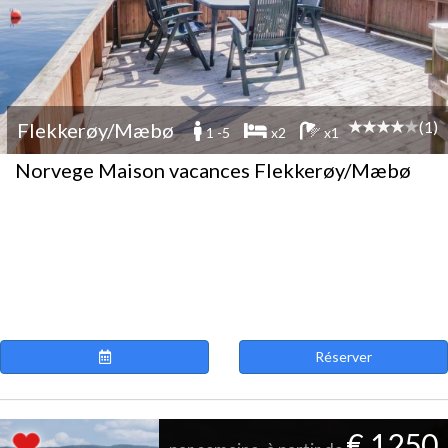
(1)
Flekkerøy/Mæbø
1 -5
x2
x1
Norvege Maison vacances Flekkerøy/Mæbø
Réserver
€ 1250