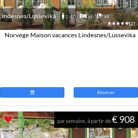
Lindesnes/Lussevika
1 -10
x5
x3
(1)
Norvege Maison vacances Lindesnes/Lussevika
Réserver
€ 908
par semaine, à partir de