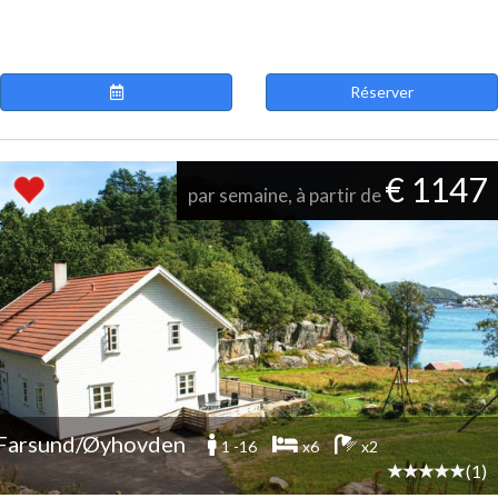
Réserver
€ 1147
par semaine, à partir de
Farsund/Øyhovden
1 -16
x6
x2
(1)