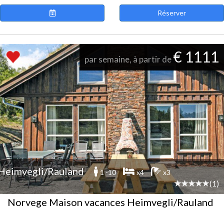
Réserver
€ 1111
par semaine, à partir de
Heimvegli/Rauland
1 -10
x4
x3
(1)
Norvege Maison vacances Heimvegli/Rauland