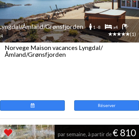
Lyngdal/Åmland/Grønsfjorden
1 -8
x4
(1)
x4
Norvege Maison vacances Lyngdal/
Åmland/Grønsfjorden
Réserver
€ 810
par semaine, à partir de