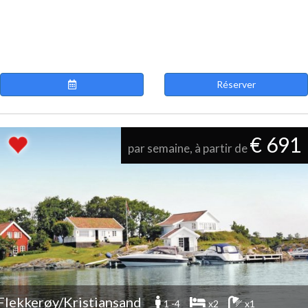
Réserver
€ 691
par semaine, à partir de
Flekkerøy/Kristiansand
1 -4
x2
x1