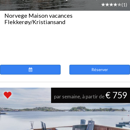
(1)
Norvege Maison vacances
Flekkerøy/Kristiansand
Réserver
€ 759
par semaine, à partir de