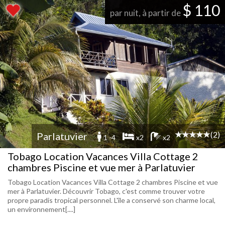
$ 110
par nuit, à partir de
(2)
Parlatuvier
1 -4
x2
x2
Tobago Location Vacances Villa Cottage 2
chambres Piscine et vue mer à Parlatuvier
Tobago Location Vacances Villa Cottage 2 chambres Piscine et vue
mer à Parlatuvier. Découvrir Tobago, c'est comme trouver votre
propre paradis tropical personnel. L'île a conservé son charme local,
un environnement[....]