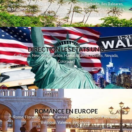
Jamaique
,
Republique Dominicaine
,
Ile de la Barbade
,
Iles Baleares
,
Ile Maurice
,
Seychelles
,
Ile Reunion
,
Yucatan - Riviera Maya
,
Sri Lanka
,
Las Terrenas
,
Polynesie Française
,
Tahiti
,
Moorea
,
Bora Bora
DIRECTION LES ETATS UNIS
,
,
,
,
Californie
New York
Floride
Hawai
Massachusetts
Nevada
,
,
Colorado
,
ROMANCE EN EUROPE
Rome
,
Florence
,
Venise
,
Cannes
,
Nice
,
Saint Tropez
,
Provence
,
Belgique
,
Valence
,
Barcelone
,