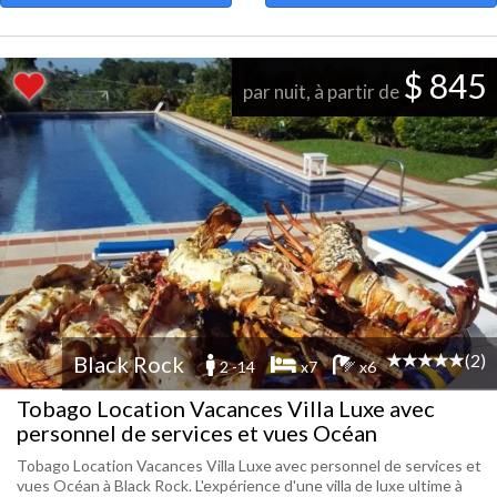
$ 845
par nuit, à partir de
(2)
Black Rock
2 -14
x7
x6
Tobago Location Vacances Villa Luxe avec
personnel de services et vues Océan
Tobago Location Vacances Villa Luxe avec personnel de services et
vues Océan à Black Rock. L'expérience d'une villa de luxe ultime à