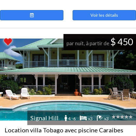
Voir les détails
$ 450
par nuit, à partir de
Signal Hill
4 -6
x3
x3
Location villa Tobago avec piscine Caraibes