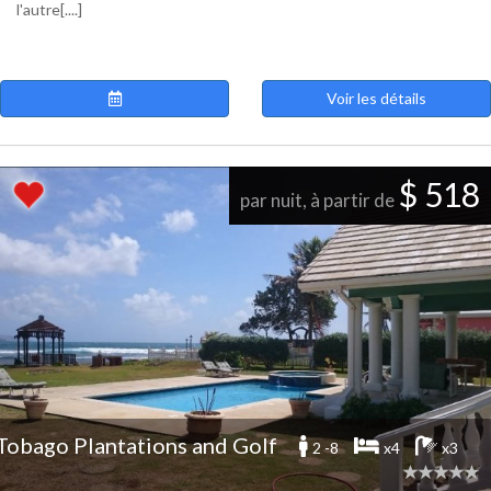
l'autre[....]
Voir les détails
$ 518
par nuit, à partir de
Tobago Plantations and Golf
2 -8
x4
x3