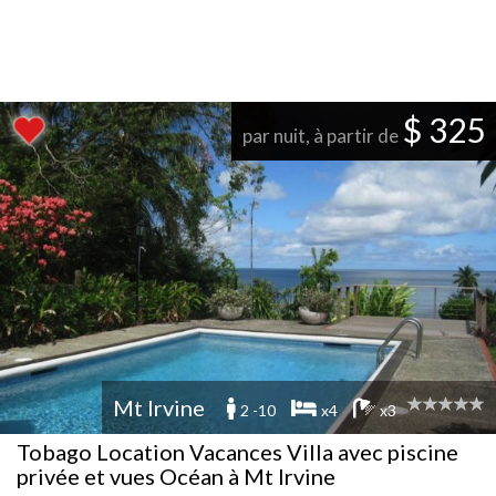
$ 325
par nuit, à partir de
Mt Irvine
2 -10
x4
x3
Tobago Location Vacances Villa avec piscine
privée et vues Océan à Mt Irvine