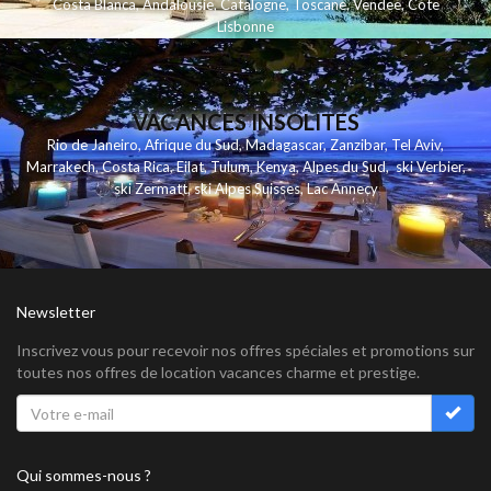
Costa Blanca
,
Andalousie
,
Catalogne
,
Toscane
,
Vendee
,
Cote
Lisbonne
VACANCES INSOLITES
Rio de Janeiro
,
Afrique du Sud
,
Madagascar
,
Zanzibar
,
Tel Aviv
,
Marrakech
,
Costa Rica
,
Eilat
,
Tulum
,
Kenya
,
Alpes du Sud
,
ski Verbier
,
ski Zermatt
,
ski Alpes Suisses
,
Lac Annecy
Newsletter
Inscrivez vous pour recevoir nos offres spéciales et promotions sur
toutes nos offres de location vacances charme et prestige.
Qui sommes-nous ?