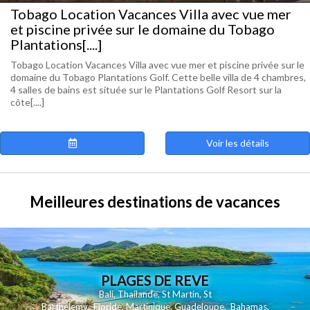
Tobago Location Vacances Villa avec vue mer
et piscine privée sur le domaine du Tobago
Plantations[....]
Tobago Location Vacances Villa avec vue mer et piscine privée sur le
domaine du Tobago Plantations Golf. Cette belle villa de 4 chambres,
4 salles de bains est située sur le Plantations Golf Resort sur la
côte[....]
Voir les détails
Meilleures destinations de vacances
PLAGES DE REVE
Bali
,
Thailande
,
St Martin
,
St
Barthelemy
,
Floride
,
Martinique
,
Guadeloupe
,
Bahamas
,