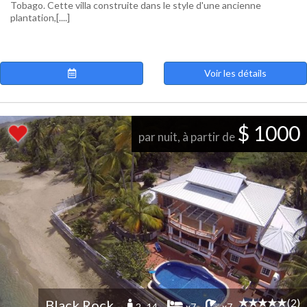
Tobago. Cette villa construite dans le style d'une ancienne
plantation,[....]
Voir les détails
$ 1000
par nuit, à partir de
(2)
Black Rock
2 -14
x7
x7