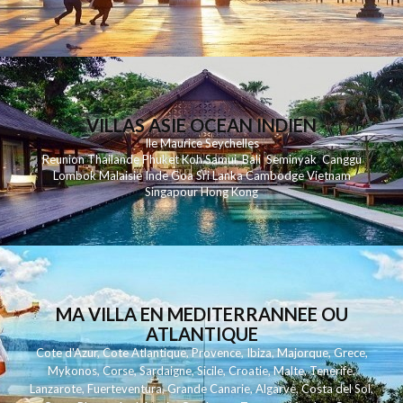
VILLAS ASIE OCEAN INDIEN
Ile Maurice
Seychelles
Reunion
Thailande
Phuk
et
Koh
Samui
Bali
Seminyak
Canggu
Lombok
Malaisie
Inde
Goa
Sri Lanka
Cambodge
Vietnam
Singapour
Hong Kong
MA VILLA EN MEDITERRANNEE OU
ATLANTIQUE
Cote d'Azur
,
Cote Atlantique
,
Provence
,
Ibiza
,
Majorque
,
Grece
,
Mykonos
,
Corse
,
Sardaigne
,
Sicile
,
Croatie
,
Malte
,
Tenerife
,
Lanzarote
,
Fuerteventura
,
Grande Canarie
,
Algarve
,
Costa del Sol
,