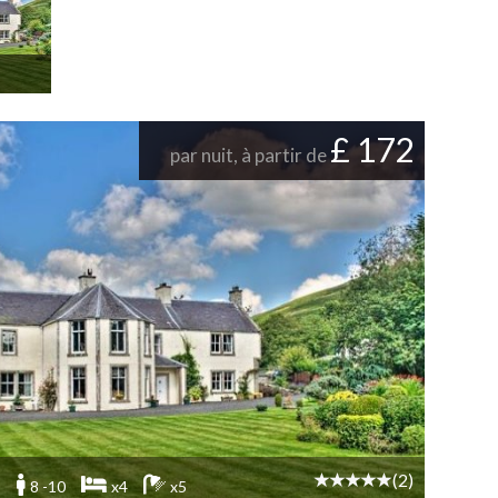
on
on de
 de
£ 172
par nuit, à partir de
(2)
8 -10
x4
x5