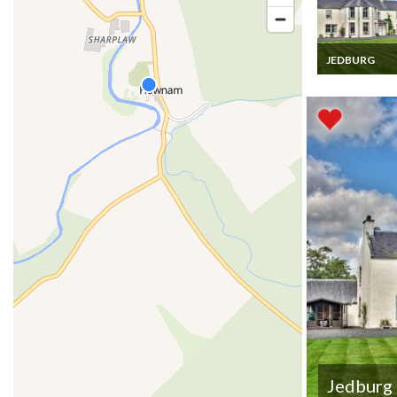
JEDBURG
Ecosse Locati
Vacances Mais
charme au sud
l'Ecosse
Jedburg