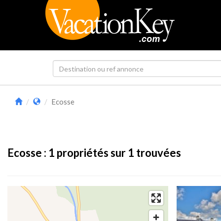
Ecosse
Ecosse :
1
propriétés sur 1 trouvées