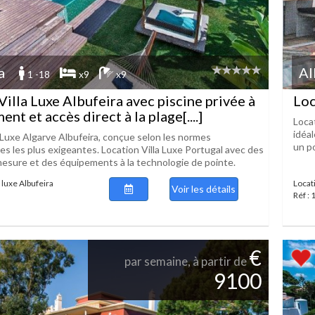
a
Al
1 -18
x9
x9
Villa Luxe Albufeira avec piscine privée à
Loc
t et accès direct à la plage[....]
Loca
idéal
a Luxe Algarve Albufeira, conçue selon les normes
un po
s les plus exigeantes. Location Villa Luxe Portugal avec des
esure et des équipements à la technologie de pointe.
 luxe Albufeira
Locat
Voir les détails
Réf :
€
par semaine, à partir de
9100