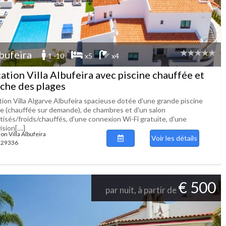
bufeira
1 -10
x5
x4
ation Villa Albufeira avec piscine chauffée et
che des plages
tion Villa Algarve Albufeira spacieuse dotée d'une grande piscine
ée (chauffée sur demande), de chambres et d'un salon
tisés/froids/chauffés, d'une connexion Wi-Fi gratuite, d'une
sion[....]
on Villa Albufeira
Voir les détails
 129336
€ 500
par nuit, à partir de