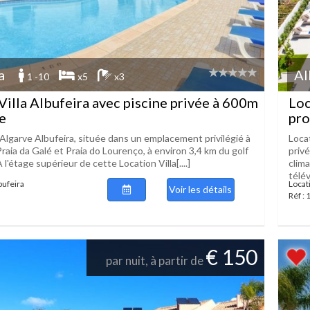
a
Al
1 -10
x5
x3
Villa Albufeira avec piscine privée à 600m
Loc
ge
pro
 Algarve Albufeira, située dans un emplacement privilégié à
Loca
raia da Galé et Praia do Lourenço, à environ 3,4 km du golf
priv
 l'étage supérieur de cette Location Villa[....]
clima
télévi
bufeira
Locati
Voir les détails
Réf :
€ 150
par nuit, à partir de