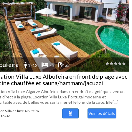
bufeira
1 -12
x5
x5
ation Villa Luxe Albufeira en front de plage avec
cine chauffée et sauna/hammam/jacuzzi
tion Villa Luxe Algarve Albufeira, dans un endroit magnifique avec un
 direct à la plage. Location Villa Luxe Portugal moderne et
rtable avec de belles vues sur la mer et le long de la côte. Elle[....]
on Villa de luxe Albufeira
Voir les détails
 116941