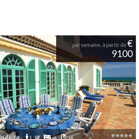
€
par semaine, à partir de
9100
bufeira
1 -12
x6
x6