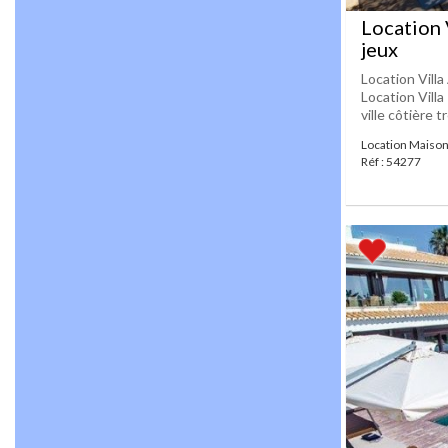
Location 
jeux
Location Villa
Location Villa
ville côtière t
Location Maison
Réf : 54277