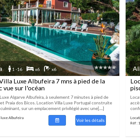
a
Al
1 -16
x6
x6
Villa Luxe Albufeira 7 mns à pied de la
Loc
c vue sur l'océan
pis
 Luxe Algarve Albufeira, à seulement 7 minutes à pied de
Loca
et Praia dos Bicos. Location Villa Luxe Portugal construite
accès
culminant, sur un emplacement privilégié avec une[....]
confo
 luxe Albufeira
Locati
Voir les détails
Réf :