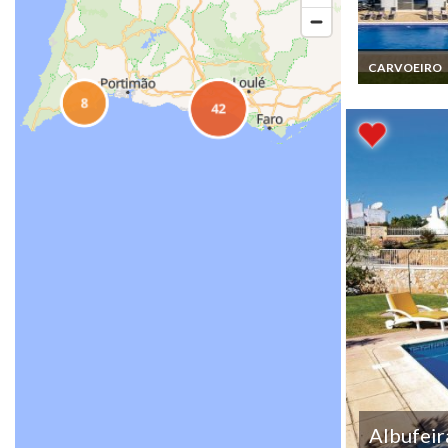
CARVOEIRO
Location Villa 
Algarve Carvoe
avec piscine c
et à 1km de la 
Albufeir