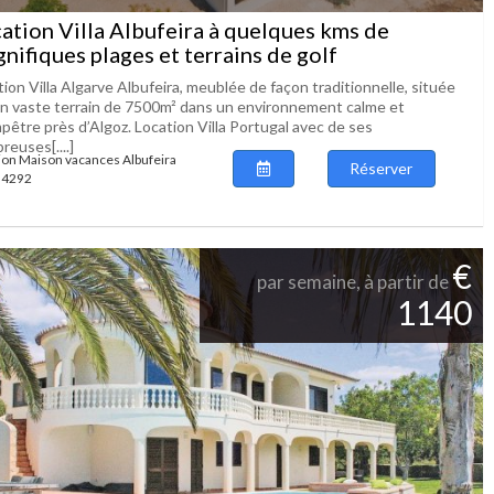
ation Villa Albufeira à quelques kms de
nifiques plages et terrains de golf
ion Villa Algarve Albufeira, meublée de façon traditionnelle, située
un vaste terrain de 7500m² dans un environnement calme et
pêtre près d’Algoz. Location Villa Portugal avec de ses
euses[....]
ion Maison vacances Albufeira
Réserver
 54292
€
par semaine, à partir de
1140