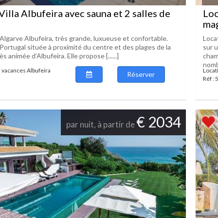
Villa Albufeira avec sauna et 2 salles de
Loc
mag
 Algarve Albufeira, très grande, luxueuse et confortable.
Locat
 Portugal située à proximité du centre et des plages de la
sur 
rès animée d’Albufeira. Elle propose [......]
cham
nombr
 vacances Albufeira
Locat
Réserver
Réf :
€ 2034
par nuit, à partir de