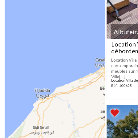
Albufeir
Location 
débordemen
Location Vill
contemporaine
meubles sur m
Villa[....]
Location Villa de
Réf : 100625