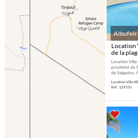
Albufeir
Location 
de la pla
Location Villa
proximité de P
de Salgados. À
Location Villa Al
Réf : 129335