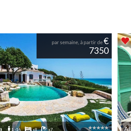
€
par semaine, à partir de
7350
a
Al
1 -16
x8
x7