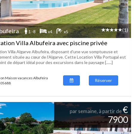
(1)
bufeira
1 -8
x4
x5
ation Villa Albufeira avec piscine privée
tion Villa Algarve Albufeira, disposant d’une vue somptueuse et
ement située au cœur de l’Algarve. Cette Location Villa Portugal est
int de départ idéal pour des excursions dans le paysage [......]
ion Maison vacances Albufeira
Réserver
 105688
€
par semaine, à partir de
7900