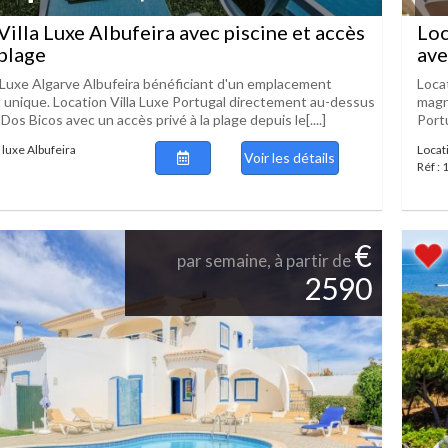
Villa Luxe Albufeira avec piscine et accès
Loc
 plage
ave
a Luxe Algarve Albufeira bénéficiant d'un emplacement
Locat
t unique. Location Villa Luxe Portugal directement au-dessus
magn
 Dos Bicos avec un accès privé à la plage depuis le[....]
Portu
 luxe Albufeira
Locati
Voir les détails
Réf :
€
par semaine, à partir de
2590