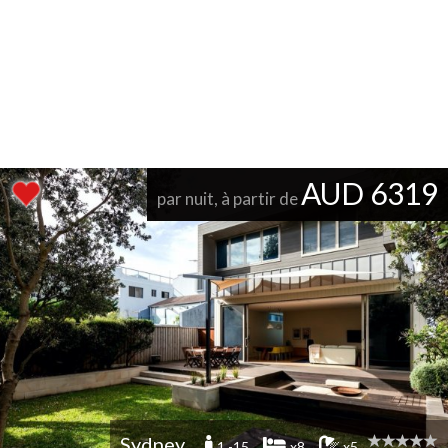
AUD 6319
par nuit, à partir de
Sydney
1 -15
x8
x5