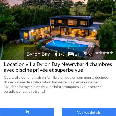
Byron Bay
1 -8
x4
x4
Location villa Byron Bay Newrybar 4 chambres
avec piscine privée et superbe vue
Cette villa est une maison familiale unique en son genre, équipée
d'une piscine de style station balnéaire, d'un environnement
luxuriant incroyable et de vues ininterrompues ; vous serez au
paradis pendant votre[....]
Voir les détails