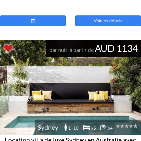
Voir les détails
AUD 1134
par nuit, à partir de
Sydney
1 -10
x5
x4
Location villa de luxe Sydney en Australie avec