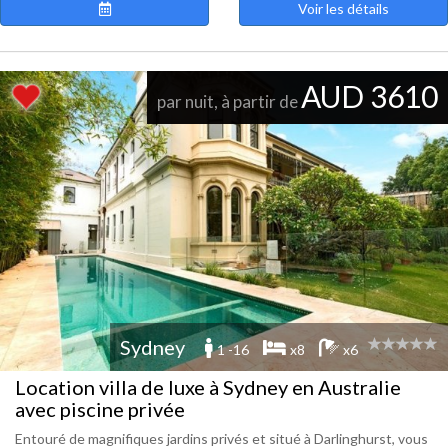
Voir les détails
AUD 3610
par nuit, à partir de
Sydney
1 -16
x8
x6
Location villa de luxe à Sydney en Australie
avec piscine privée
Entouré de magnifiques jardins privés et situé à Darlinghurst, vous