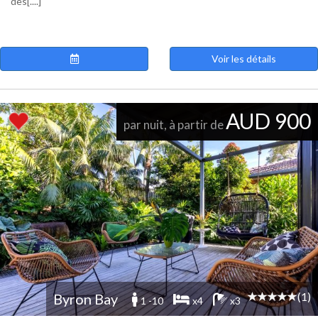
des[....]
Voir les détails
AUD 900
par nuit, à partir de
(1)
Byron Bay
1 -10
x4
x3