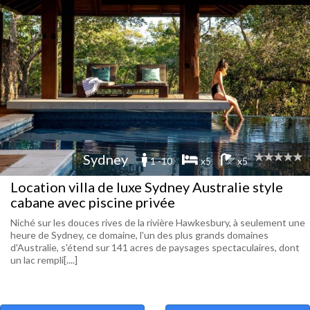
Sydney
1 -10
x5
x5
Location villa de luxe Sydney Australie style
cabane avec piscine privée
Niché sur les douces rives de la rivière Hawkesbury, à seulement une
heure de Sydney, ce domaine, l'un des plus grands domaines
d'Australie, s'étend sur 141 acres de paysages spectaculaires, dont
un lac rempli[....]