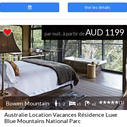
Voir les détails
AUD 1199
par nuit, à partir de
(1)
Bowen Mountain
1 -2
x1
x2
Australie Location Vacances Résidence Luxe
Blue Mountains National Parc