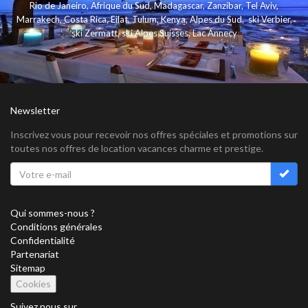
Rio de Janeiro
,
Afrique du Sud
,
Madagascar
,
Zanzibar
,
Tel Aviv
,
Marrakech
,
Costa Rica
,
Eilat
,
Tulum
,
Kenya
,
Alpes du Sud
,
ski Verbier
,
ski Zermatt
,
ski Alpes Suisses
,
Lac Annecy
Newsletter
Inscrivez vous pour recevoir nos offres spéciales et promotions sur
toutes nos offres de location vacances charme et prestige.
Qui sommes-nous ?
Conditions générales
Confidentialité
Partenariat
Sitemap
Cookies
Suivez nous sur