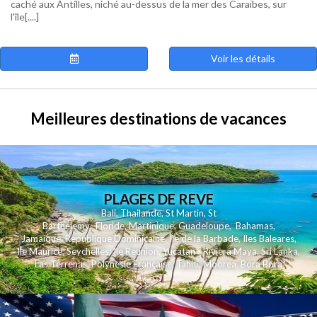
caché aux Antilles, niché au-dessus de la mer des Caraïbes, sur
l'île[....]
Voir les détails
Meilleures destinations de vacances
PLAGES DE REVE
Bali
,
Thailande
,
St Martin
,
St
Barthelemy
,
Floride
,
Martinique
,
Guadeloupe
,
Bahamas
,
Jamaique
,
Republique Dominicaine
,
Ile de la Barbade
,
Iles Baleares
,
Ile Maurice
,
Seychelles
,
Ile Reunion
,
Yucatan - Riviera Maya
,
Sri Lanka
,
Las Terrenas
,
Polynesie Française
,
Tahiti
,
Moorea
,
Bora Bora