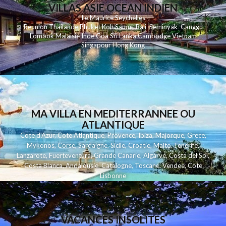
VILLAS ASIE OCEAN INDIEN
Ile Maurice
Seychelles
Reunion
Thailande
Phuk
et
Koh
Samui
Bali
Seminyak
Canggu
Lombok
Malaisie
Inde
Goa
Sri Lanka
Cambodge
Vietnam
Singapour
Hong Kong
MA VILLA EN MEDITERRANNEE OU
ATLANTIQUE
Cote d'Azur
,
Cote Atlantique
,
Provence
,
Ibiza
,
Majorque
,
Grece
,
Mykonos
,
Corse
,
Sardaigne
,
Sicile
,
Croatie
,
Malte
,
Tenerife
,
Lanzarote
,
Fuerteventura
,
Grande Canarie
,
Algarve
,
Costa del Sol
,
Costa Blanca
,
Andalousie
,
Catalogne
,
Toscane
,
Vendee
,
Cote
Lisbonne
VACANCES INSOLITES