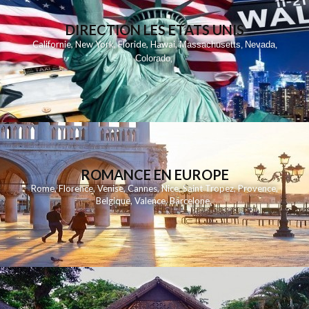
DIRECTION LES ETATS UNIS
,
,
,
,
Californie
New York
Floride
Hawai
Massachusetts
Nevada
,
,
Colorado
,
ROMANCE EN EUROPE
Rome
,
Florence
,
Venise
,
Cannes
,
Nice
,
Saint Tropez
,
Provence
,
Belgique
,
Valence
,
Barcelone
,