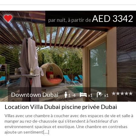
AED 3342
par nuit, à partir de
Downtown Dubai
1 -4
x1
x1
Location Villa Dubai piscine privée Dubai
Villas avec une chambre à coucher avec des espaces de vie et salle à
manger au rez-de-chaussée qui s'étendent à l'extérieur d’un
environnement spacieux et exotique. Une chambre en contrebas
ajoute un sentiment[....]