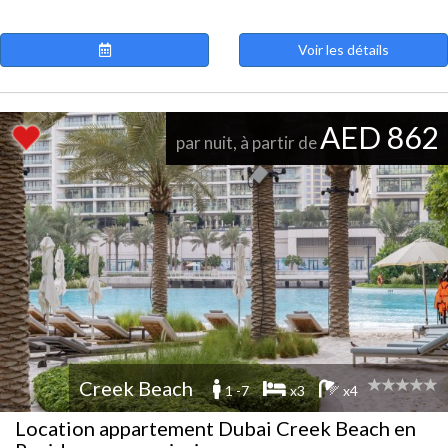
Voir les détails
AED 862
par nuit, à partir de
Creek Beach
1 -7
x3
x4
Location appartement Dubai Creek Beach en