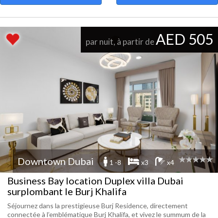
AED 505
par nuit, à partir de
Downtown Dubai
1 -8
x3
x4
Business Bay location Duplex villa Dubai
surplombant le Burj Khalifa
Séjournez dans la prestigieuse Burj Residence, directement
connectée à l’emblématique Burj Khalifa, et vivez le summum de la