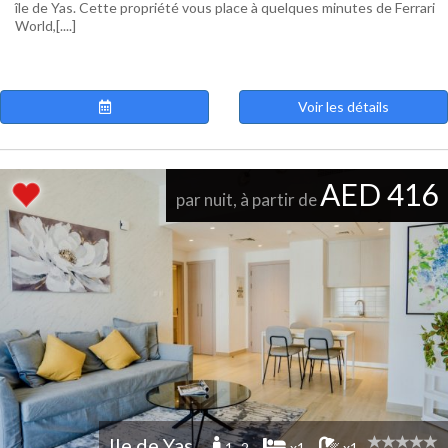
île de Yas. Cette propriété vous place à quelques minutes de Ferrari
World,[....]
Voir les détails
AED 416
par nuit, à partir de
Ile de Yas
1 -2
x1
x1