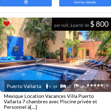
Voir les détails
$ 800
par nuit, à partir de
(3)
Puerto Vallarta
1 -14
x7
x8
Mexique Location Vacances Villa Puerto
Vallarta 7 chambres avec Piscine privée et
Personnel à[....]