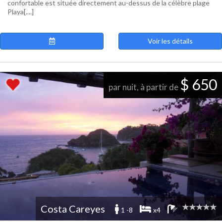
confortable est située directement au-dessus de la célèbre plage
Playa[....]
Voir les détails
$ 650
par nuit, à partir de
Costa Careyes
1 -8
x4