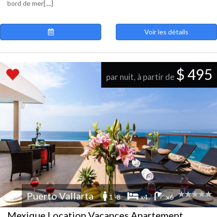
bord de mer[....]
Voir les détails
$ 495
par nuit, à partir de
Puerto Vallarta
1 -8
x4
x6
Mexique Location Vacances Apartement