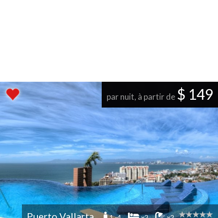
$ 149
par nuit, à partir de
Puerto Vallarta
1 -4
x2
x2