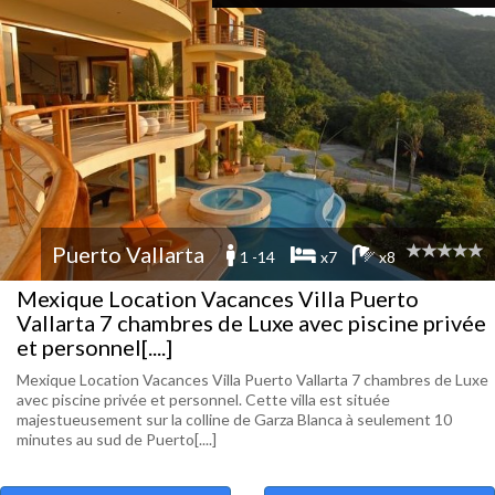
Puerto Vallarta
1 -14
x7
x8
Mexique Location Vacances Villa Puerto
Vallarta 7 chambres de Luxe avec piscine privée
et personnel[....]
Mexique Location Vacances Villa Puerto Vallarta 7 chambres de Luxe
avec piscine privée et personnel. Cette villa est située
majestueusement sur la colline de Garza Blanca à seulement 10
minutes au sud de Puerto[....]