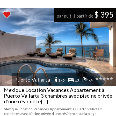
$ 395
par nuit, à partir de
Puerto Vallarta
1 -6
x3
x4
Mexique Location Vacances Appartement à
Puerto Vallarta 3 chambres avec piscine privée
d'une résidence[....]
Mexique Location Vacances Appartement à Puerto Vallarta 3
chambres avec piscine privée d'une résidence sur la plage.