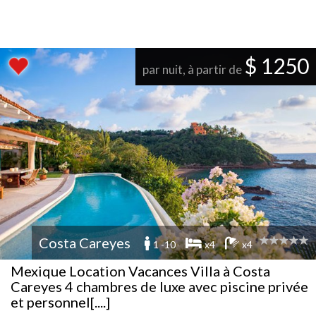
$ 1250
par nuit, à partir de
Costa Careyes
1 -10
x4
x4
Mexique Location Vacances Villa à Costa
Careyes 4 chambres de luxe avec piscine privée
et personnel[....]