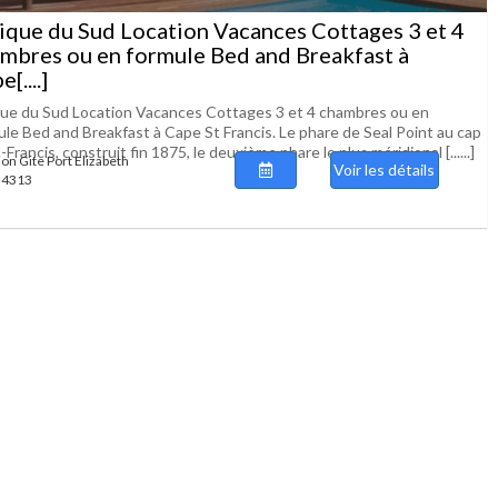
ique du Sud Location Vacances Cottages 3 et 4
mbres ou en formule Bed and Breakfast à
[....]
que du Sud Location Vacances Cottages 3 et 4 chambres ou en
ule Bed and Breakfast à Cape St Francis. Le phare de Seal Point au cap
-Francis, construit fin 1875, le deuxième phare le plus méridional [......]
ion Gite Port Elizabeth
Voir les détails
 94313