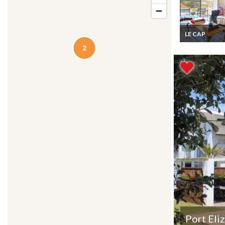
LE CAP
Afrique du Sud
Location Vaca
Appartement l
proche du Cap 
son centre
Port Eli