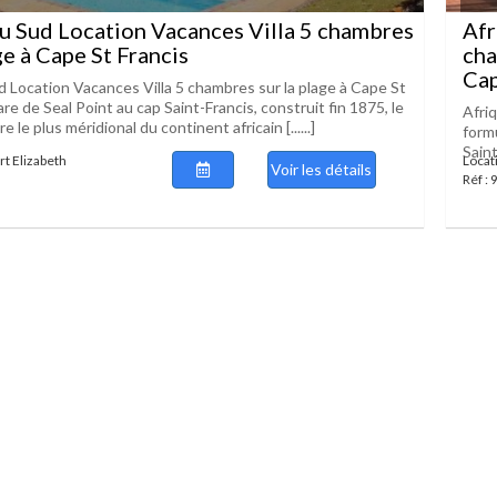
u Sud Location Vacances Villa 5 chambres
Afr
ge à Cape St Francis
cha
Cape
d Location Vacances Villa 5 chambres sur la plage à Cape St
are de Seal Point au cap Saint-Francis, construit fin 1875, le
Afri
le plus méridional du continent africain [......]
form
Saint
rt Elizabeth
Locat
Voir les détails
Réf :