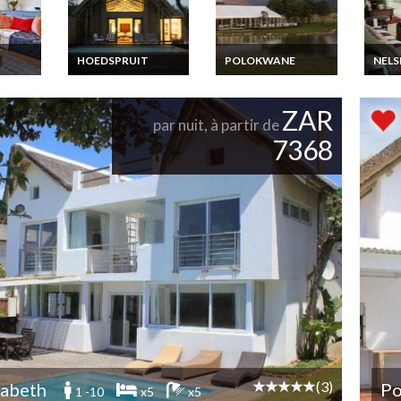
HOEDSPRUIT
POLOKWANE
NELS
Afrique du Sud
Afrique du Sud
Afriq
nces
Location Vacances
Location Vacances
and B
uxe
Lodge en Suite
Lodge Tous services
Cham
ZAR
et de
familiale avec piscine
inclus avec Safaris
en Lo
par nuit, à partir de
privée près de
Croco
7368
Kruger Park
minut
Park
(3)
zabeth
Po
1 -10
x5
x5