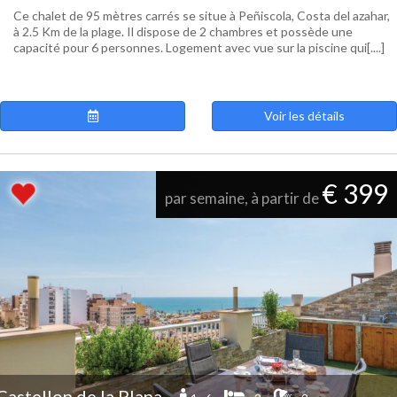
Ce chalet de 95 mètres carrés se situe à Peñiscola, Costa del azahar,
à 2.5 Km de la plage. Il dispose de 2 chambres et possède une
capacité pour 6 personnes. Logement avec vue sur la piscine qui[....]
Voir les détails
€ 399
par semaine, à partir de
Castellon de la Plana