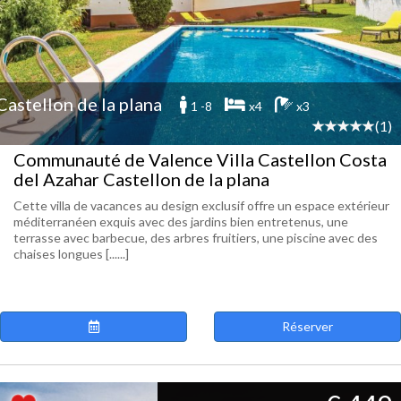
Castellon de la plana
1 -8
x4
x3
(1)
Communauté de Valence Villa Castellon Costa
del Azahar Castellon de la plana
Cette villa de vacances au design exclusif offre un espace extérieur
méditerranéen exquis avec des jardins bien entretenus, une
terrasse avec barbecue, des arbres fruitiers, une piscine avec des
chaises longues [......]
Réserver