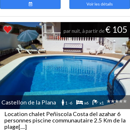
Voir les détails
€ 105
par nuit, à partir de
Castellon de la Plana
1 -6
x6
x1
Location chalet Peñiscola Costa del azahar 6
personnes piscine communautaire 2.5 Km de la
plage[....]