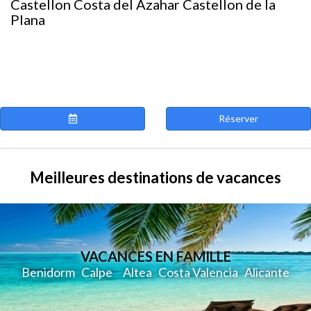
Castellon Costa del Azahar Castellon de la
Plana
Réserver
Meilleures destinations de vacances
VACANCES EN FAMILLE
Benidorm
C
alpe
Altea
Costa Valencia
Alicante