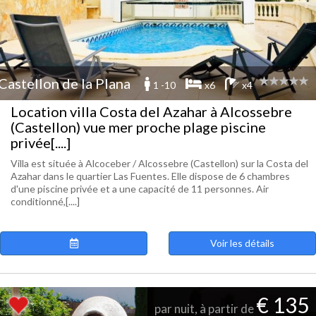
Castellon de la Plana
1 -10
x6
x4
Location villa Costa del Azahar à Alcossebre
(Castellon) vue mer proche plage piscine
privée[....]
Villa est située à Alcoceber / Alcossebre (Castellon) sur la Costa del
Azahar dans le quartier Las Fuentes. Elle dispose de 6 chambres
d'une piscine privée et a une capacité de 11 personnes. Air
conditionné,[....]
Voir les détails
€ 135
par nuit, à partir de