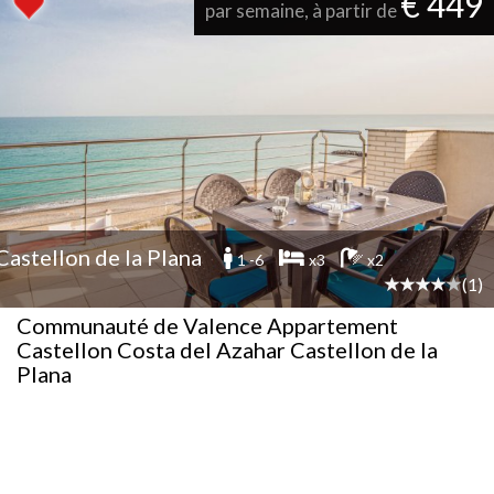
€ 449
par semaine, à partir de
Castellon de la Plana
1 -6
x3
x2
(1)
Communauté de Valence Appartement
Castellon Costa del Azahar Castellon de la
Plana