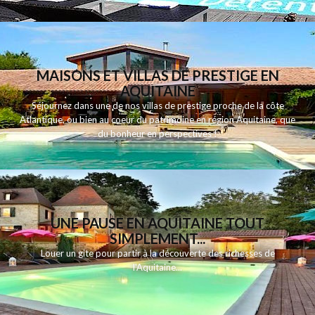
MAISONS ET VILLAS DE PRESTIGE EN
AQUITAINE
Séjournez dans une de nos villas de prestige proche de la côte
Atlantique, ou bien au coeur du patrimoine en région Aquitaine, que
du bonheur en perspectives !
UNE PAUSE EN AQUITAINE TOUT
SIMPLEMENT...
Louer un gite pour partir à la découverte des richesses de
l'Aquitaine...