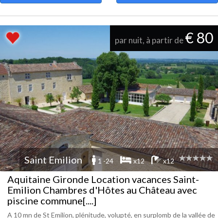
€ 80
par nuit, à partir de
Saint Emilion
1 -24
x12
x12
Aquitaine Gironde Location vacances Saint-
Emilion Chambres d'Hôtes au Château avec
piscine commune[....]
A 10 mn de St Emilion, plénitude, volupté, en surplomb de la vallée de