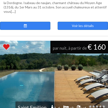
la Dordogne. Isabeau de naujan, charmant château du Moyen Age
(1316), du 1er Mars au 31 octobre. Son accueil chaleureux et attentif
vous[....]
Voir les détails
€ 160
par nuit, à partir de
Saint Emilion
1 -6
x3
x6