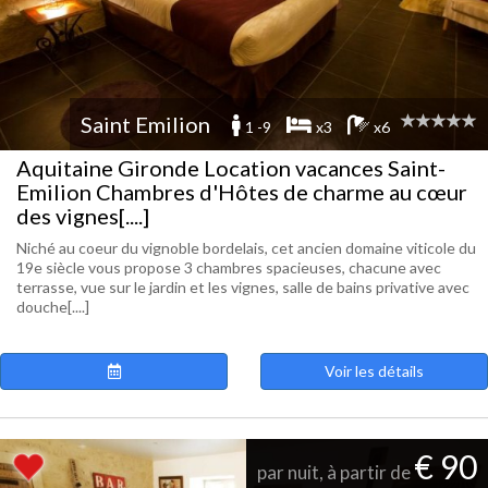
Saint Emilion
1 -9
x3
x6
Aquitaine Gironde Location vacances Saint-
Emilion Chambres d'Hôtes de charme au cœur
des vignes[....]
Niché au coeur du vignoble bordelais, cet ancien domaine viticole du
19e siècle vous propose 3 chambres spacieuses, chacune avec
terrasse, vue sur le jardin et les vignes, salle de bains privative avec
douche[....]
Voir les détails
€ 90
par nuit, à partir de