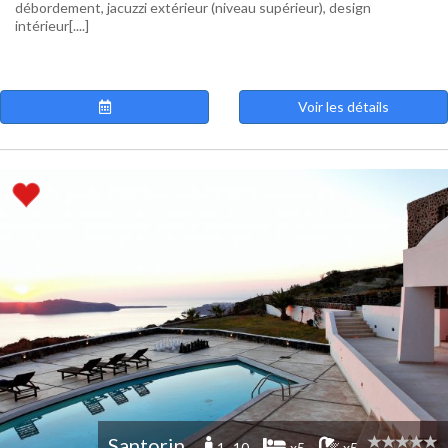
débordement, jacuzzi extérieur (niveau supérieur), design
intérieur[....]
Voir les détails
Santorin
1 -10
x5
x5