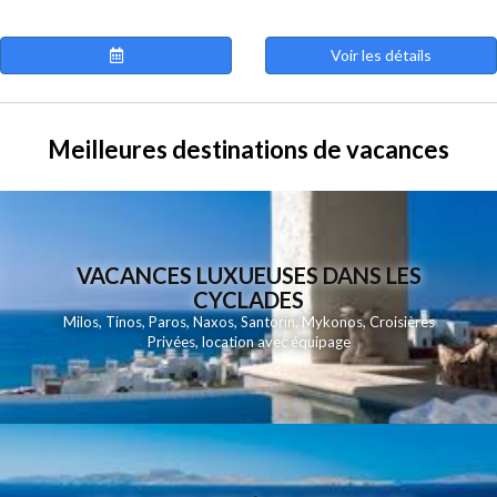
Voir les détails
Meilleures destinations de vacances
VACANCES LUXUEUSES DANS LES
CYCLADES
Milos
,
Tinos
,
Paros
,
Naxos
,
Santorin
,
Mykonos
,
Croisières
Privées
,
location avec équipage