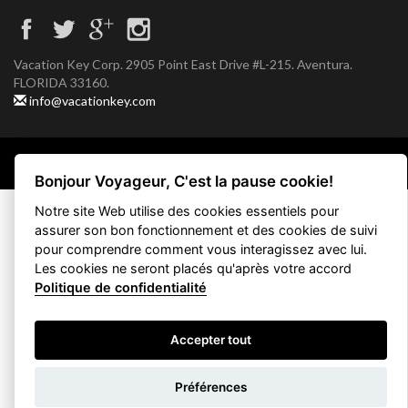
Vacation Key Corp. 2905 Point East Drive #L-215. Aventura.
FLORIDA 33160.
info@vacationkey.com
Copyright © 2026 Vacation Key Corp.
Bonjour Voyageur, C'est la pause cookie!
Notre site Web utilise des cookies essentiels pour
assurer son bon fonctionnement et des cookies de suivi
pour comprendre comment vous interagissez avec lui.
Les cookies ne seront placés qu'après votre accord
Politique de confidentialité
Accepter tout
Filtrez votre
Préférences
recherche