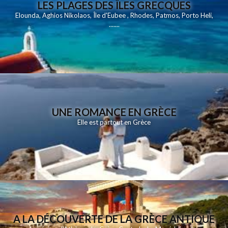
LES PLAGES DES ÎLES GRECQUES
Elounda
,
Aghios Nikolaos
,
Île d'Eubee
,
Rhodes
,
Patmos
,
Porto Heli
,
.......
UNE ROMANCE EN GRÈCE
Elle est partout en Grèce
A LA DÉCOUVERTE DE LA GRÈCE ANTIQUE