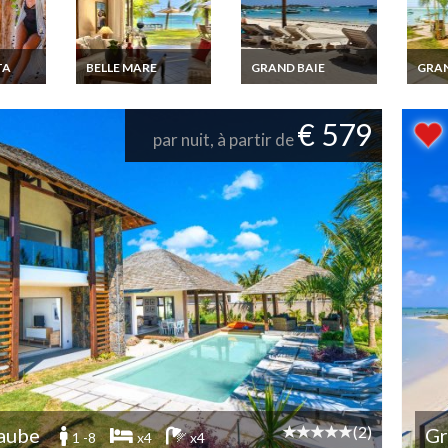
TA
BELLE MARE
GRAND BAIE
GRAN
cation
Location Villa Ile
Location villa Ile
Locati
lf
Maurice pieds dans
Maurice piscine
Mauri
 Plage
l'eau Belle Mare
privée et accès plage
l'eau
€ 579
Plage Chef cuisinier
privée Grand Baie
Grand
par nuit, à partir de
Pers
(2)
aube
Gr
1 -8
x4
x4