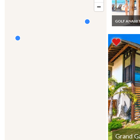
GOLF ANAHI
Ile Maurice Lo
villa Anahita Go
Piscine Privée
& personnel
Grand G