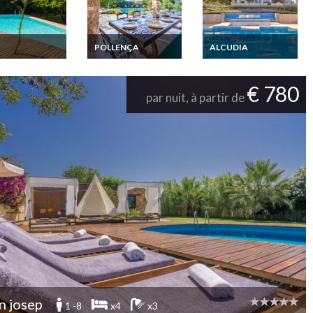
POLLENÇA
ALCUDIA
Baleares location
Iles Baleares
Iles Baleares
 Majorque
Location villa luxe
Location Villa
ne privée 10
Majorque Pollença
Prestige Majorque
€ 780
des plages
piscine privée
Alcudia grande
par nuit, à partir de
capacité piscine
chauffée jacuzzi
maisons invités
n josep
1 -8
x4
x3