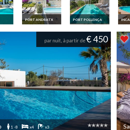
PORT ANDRATX
PORT POLLENÇA
INCA
biza
Iles Baleares
Ile Baleares Location
Iles 
arida
Location Villa
villa Majorque Port
villa
et
Prestige Majorque
Pollensa plage 1600
pisci
€ 450
Port Andratx piscine
m piscine chauffée
mins 
par nuit, à partir de
chauffée, jacuzzi,
sauna magnifique
vue mer
p
Sa
1 -8
x4
x3