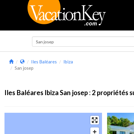
Iles Baléares
Ibiza
San josep
Iles Baléares Ibiza San josep :
2
propriétés s