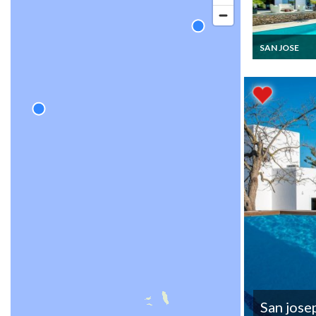
SAN JOSE
Location Villa I
San Jose Cala T
piscine privée 
personnel
San jose