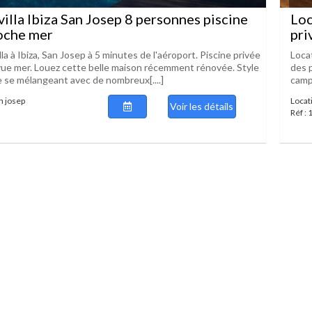
villa Ibiza San Josep 8 personnes piscine
Loc
oche mer
pri
lla à Ibiza, San Josep à 5 minutes de l'aéroport. Piscine privée
Locat
ue mer. Louez cette belle maison récemment rénovée. Style
des p
le se mélangeant avec de nombreux[....]
campa
an josep
Locati
Voir les détails
Réf :