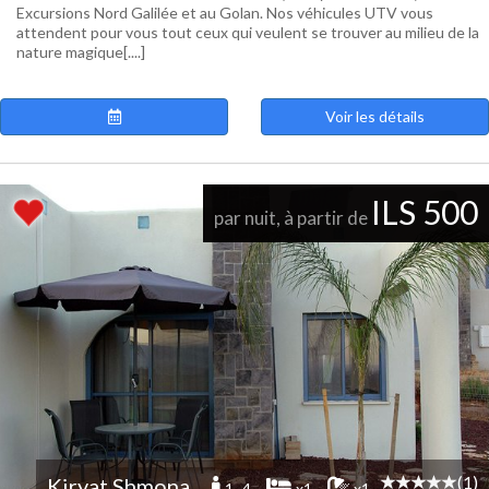
Excursions Nord Galilée et au Golan. Nos véhicules UTV vous
attendent pour vous tout ceux qui veulent se trouver au milieu de la
nature magique[....]
Voir les détails
ILS 500
par nuit, à partir de
(1)
Kiryat Shmona
1 -4
x1
x1