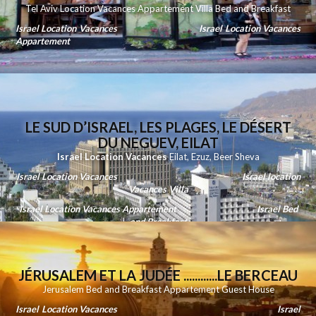
Tel Aviv Location Vacances Appartement Villa Bed and Breakfast
Israel Location Vacances
Israel Location Vacances
Appartement
LE SUD D’ISRAEL, LES PLAGES, LE DÉSERT
DU NEGUEV, EILAT
Israel Location Vacances
Eilat
,
Ezuz
,
Beer Sheva
Israel Location Vacances
Israel location
Vacances Villa
Israel Location Vacances Appartement
Israel Bed
and Breakfast
JÉRUSALEM ET LA JUDÉE ............LE BERCEAU
Jerusalem Bed and Breakfast Appartement Guest House
Israel Location Vacances
Israel