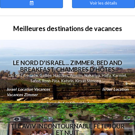
Voir les détails
Meilleures destinations de vacances
LE NORD D'ISRAEL... ZIMMER, BED AND
BREAKFAST, CHAMBRES D'HÔTES
Lac de Tiberiade
,
Galilée
,
Had Nes
,
Amirim
,
Nahariya
,
Haifa
,
Karmiel
,
Safed
,
Rosh Pina
,
Katsrin
,
Kiryat Shmona
....
Israel Location Vacances
Israel Location
Vacances Zimmer
Israel Bed and Breakfast
TEL AVIV INCONTOURNABLE FÊTE JOUR
ET NUIT