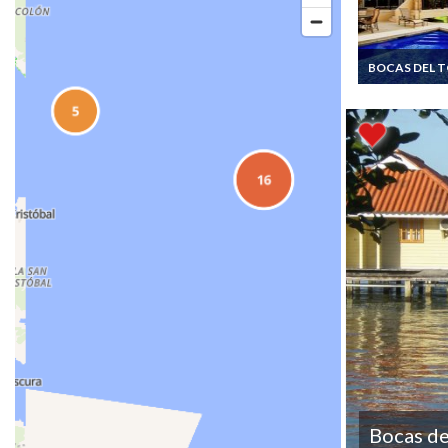
BOCAS DEL 
Location Villa
Panama Bocas 
Toro 2 chambr
mer
Bocas de