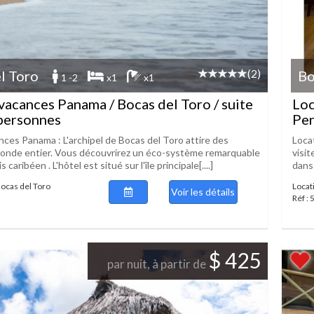
(2)
l Toro
Bo
1 -2
x1
x1
vacances Panama / Bocas del Toro / suite
Loc
personnes
Pen
nces Panama : L'archipel de Bocas del Toro attire des
Loca
monde entier. Vous découvrirez un éco-système remarquable
visi
 caribéen . L'hôtel est situé sur l'île principale[....]
dans 
Bocas del Toro
Locat
Voir les détails
Réf :
$ 425
par nuit, à partir de