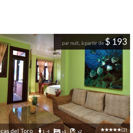
$ 193
par nuit, à partir de
(2)
cas del Toro
1 -4
x1
x2