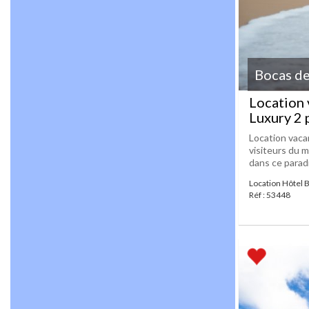
Bocas de
Location 
Luxury 2 
Location vaca
visiteurs du 
dans ce paradis
Location Hôtel 
Réf : 53448