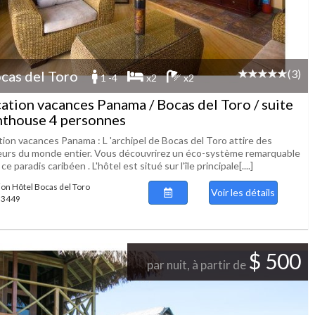
(3)
cas del Toro
1 -4
x2
x2
ation vacances Panama / Bocas del Toro / suite
thouse 4 personnes
tion vacances Panama : L 'archipel de Bocas del Toro attire des
teurs du monde entier. Vous découvrirez un éco-système remarquable
ce paradis caribéen . L'hôtel est situé sur l'île principale[....]
ion Hôtel Bocas del Toro
Voir les détails
 53449
$ 500
par nuit, à partir de