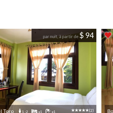
$ 94
par nuit, à partir de
(2)
l Toro
Bo
1 -2
x1
x1