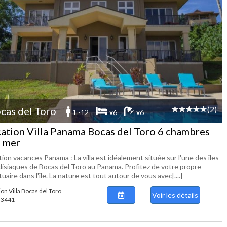
(2)
cas del Toro
1 -12
x6
x6
ation Villa Panama Bocas del Toro 6 chambres
 mer
ion vacances Panama : La villa est idéalement située sur l'une des îles
disiaques de Bocas del Toro au Panama. Profitez de votre propre
uaire dans l'île. La nature est tout autour de vous avec[....]
ion Villa Bocas del Toro
Voir les détails
 53441