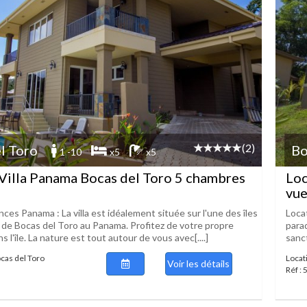
(2)
l Toro
Bo
1 -10
x5
x5
Villa Panama Bocas del Toro 5 chambres
Loc
vue
ces Panama : La villa est idéalement située sur l'une des îles
Locat
 de Bocas del Toro au Panama. Profitez de votre propre
para
s l'île. La nature est tout autour de vous avec[....]
sanct
ocas del Toro
Locat
Voir les détails
Réf :