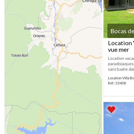
Bocas de
Location 
vue mer
Location vacan
paradisiaques
sanctuaire dan
Location Villa B
Réf : 53438