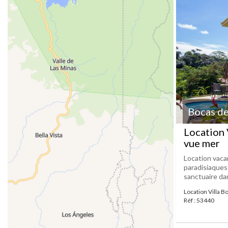
Bocas de
Location 
vue mer
Location vacan
paradisiaques
sanctuaire dan
Location Villa B
Réf : 53440