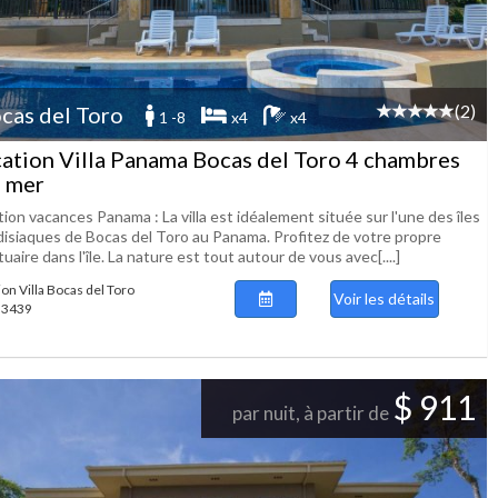
(2)
cas del Toro
1 -8
x4
x4
ation Villa Panama Bocas del Toro 4 chambres
 mer
ion vacances Panama : La villa est idéalement située sur l'une des îles
disiaques de Bocas del Toro au Panama. Profitez de votre propre
uaire dans l'île. La nature est tout autour de vous avec[....]
ion Villa Bocas del Toro
Voir les détails
 53439
$ 911
par nuit, à partir de