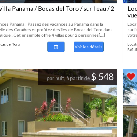
illa Panama / Bocas del Toro / sur l'eau / 2
Loc
vue
nces Panama : Passez des vacances au Panama dans la
Loca
lle des Caraïbes et profitez des îles de Bocas del Toro dans
sur l
ogique . Cet ensemble offre 4 villas pour 2 personnes[....]
votre
ocas del Toro
Locat
Voir les détails
Réf :
$ 548
par nuit, à partir de