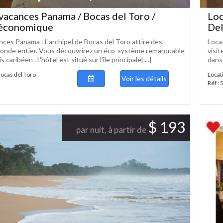
vacances Panama / Bocas del Toro /
Loc
économique
Del
nces Panama : L'archipel de Bocas del Toro attire des
Loca
monde entier. Vous découvrirez un éco-système remarquable
visi
 caribéen . L'hôtel est situé sur l'île principale[....]
dans 
Bocas del Toro
Locat
Voir les détails
Réf :
$ 193
par nuit, à partir de