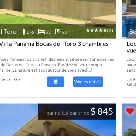
(2)
l Toro
Bo
1 -6
x3
x3
Villa Panama Bocas del Toro 3 chambres
Loc
vue
ces Panama : La villa est idéalement située sur l'une des îles
Locat
 de Bocas del Toro au Panama. Profitez de votre propre
para
s l'île. La nature est tout autour de vous avec[....]
sanct
ocas del Toro
Locat
Voir les détails
Réf :
$ 845
par nuit, à partir de