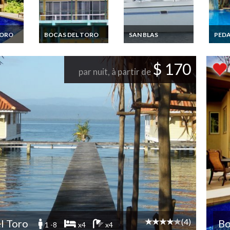
TORO
BOCAS DEL TORO
SAN BLAS
PEDA
Location villa Panama
Location bateau
Locat
del
/ Bocas del Toro / 2
Panama San Blas
Panam
es vue
chambres 4 pers sur
avec équipage
Queen
$ 170
la plage
dans 
par nuit, à partir de
Break
(4)
l Toro
Bo
1 -8
x4
x4