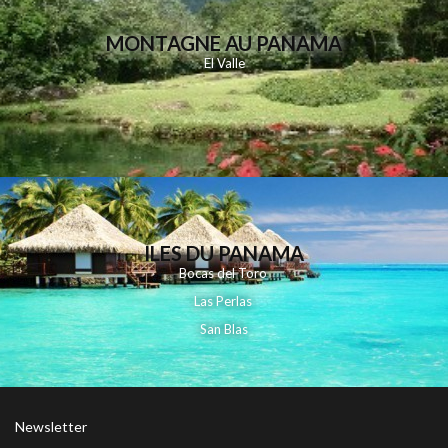
MONTAGNE AU PANAMA
El Valle
ILES DU PANAMA
Bocas del Toro
Las Perlas
San Blas
Newsletter