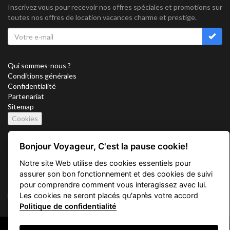
Inscrivez vous pour recevoir nos offres spéciales et promotions sur
toutes nos offres de location vacances charme et prestige.
Qui sommes-nous ?
Conditions générales
Confidentialité
Partenariat
Sitemap
Cookies
Suivez nous sur
Bonjour Voyageur, C'est la pause cookie!
Notre site Web utilise des cookies essentiels pour
assurer son bon fonctionnement et des cookies de suivi
Vacation Key Corp. 2905 Point East Drive #L-215. Aventura.
pour comprendre comment vous interagissez avec lui.
FLORIDA 33160.
Les cookies ne seront placés qu'après votre accord
info@vacationkey.com
Politique de confidentialité