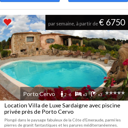
€ 6750
par semaine, à partir de
Porto Cervo
2 -6
x3
x3
Location Villa de Luxe Sardaigne avec piscine
privée près de Porto Cervo
Plongé dans le paysage fabuleux de la Côte d'Emeraude, parmi les
pierres de granit fantastiques et les parures méditerranéennes.