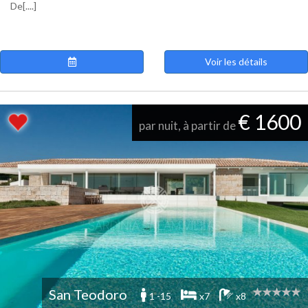
De[....]
Voir les détails
€ 1600
par nuit, à partir de
San Teodoro
1 -15
x7
x8