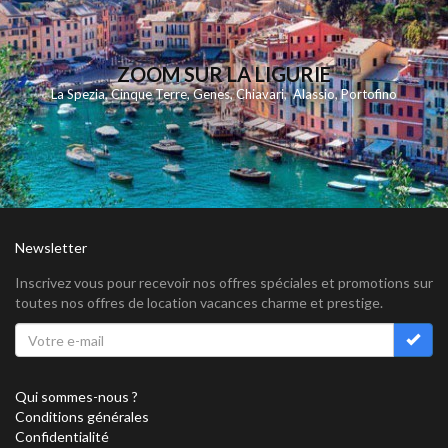
ZOOM SUR LA LIGURIE
La Spezia
,
Cinque Terre
,
Genes
,
Chiavari
,
Alassio
,
Portofino
Newsletter
Inscrivez vous pour recevoir nos offres spéciales et promotions sur
toutes nos offres de location vacances charme et prestige.
Qui sommes-nous ?
Conditions générales
Confidentialité