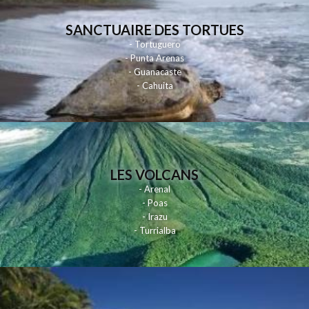
SANCTUAIRE DES TORTUES
- Tortuguero
- Punta Arenas
- Guanacaste
- Cahuita
LES VOLCANS
- Arenal
- Poas
- Irazu
- Turrialba