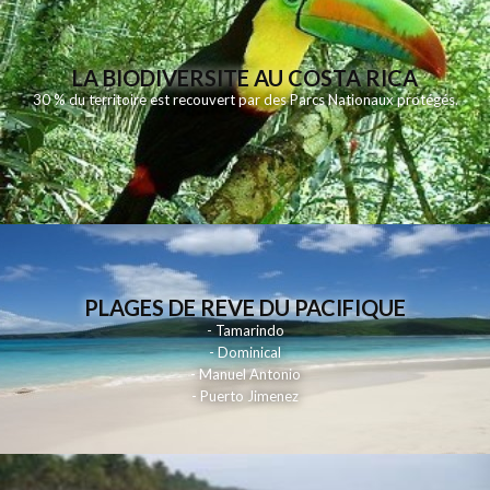
LA BIODIVERSITE AU COSTA RICA
30 % du territoire est recouvert par des Parcs Nationaux protégés.
PLAGES DE REVE DU PACIFIQUE
- Tamarindo
- Dominical
- Manuel Antonio
- Puerto Jimenez