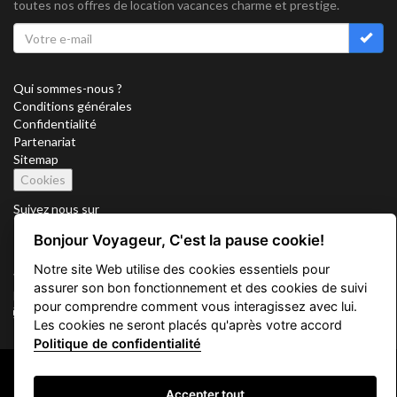
toutes nos offres de location vacances charme et prestige.
Qui sommes-nous ?
Conditions générales
Confidentialité
Partenariat
Sitemap
Cookies
Suivez nous sur
Bonjour Voyageur, C'est la pause cookie!
Notre site Web utilise des cookies essentiels pour
Vacation Key Corp. 2905 Point East Drive #L-215. Aventura.
assurer son bon fonctionnement et des cookies de suivi
FLORIDA 33160.
pour comprendre comment vous interagissez avec lui.
info@vacationkey.com
Les cookies ne seront placés qu'après votre accord
Politique de confidentialité
Copyright © 2026 Vacation Key Corp.
Accepter tout