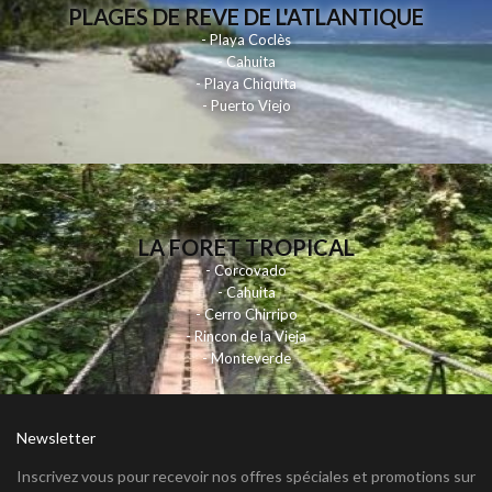
PLAGES DE REVE DE L'ATLANTIQUE
- Playa Coclès
- Cahuita
- Playa Chiquita
- Puerto Viejo
LA FORET TROPICAL
- Corcovado
- Cahuita
- Cerro Chirripo
- Rincon de la Vieja
- Monteverde
Newsletter
Inscrivez vous pour recevoir nos offres spéciales et promotions sur