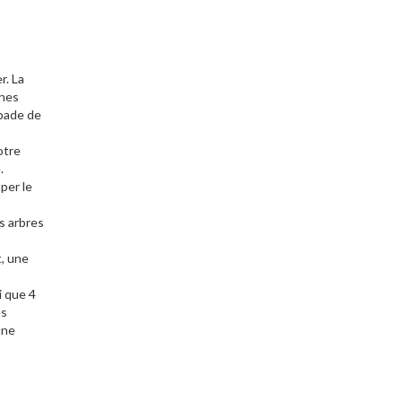
r. La
gnes
apade de
otre
.
per le
es arbres
t, une
i que 4
es
une