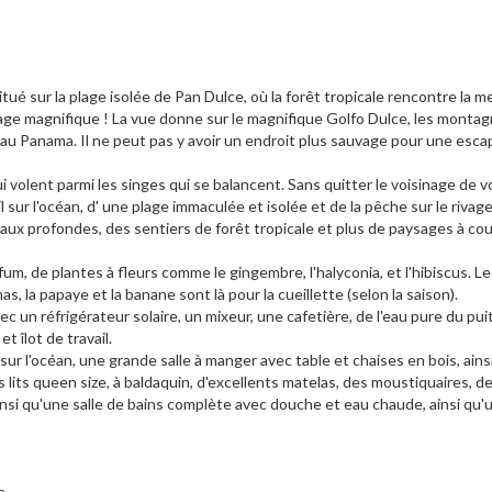
ué sur la plage isolée de Pan Dulce, où la forêt tropicale rencontre la me
age magnifique ! La vue donne sur le magnifique Golfo Dulce, les monta
 au Panama. Il ne peut pas y avoir un endroit plus sauvage pour une esc
i volent parmi les singes qui se balancent. Sans quitter le voisinage de v
l sur l'océan, d' une plage immaculée et isolée et de la pêche sur le rivage
ux profondes, des sentiers de forêt tropicale et plus de paysages à cou
um, de plantes à fleurs comme le gingembre, l'halyconia, et l'hibiscus. L
nas, la papaye et la banane sont là pour la cueillette (selon la saison).
 un réfrigérateur solaire, un mixeur, une cafetière, de l'eau pure du pui
t îlot de travail.
ur l'océan, une grande salle à manger avec table et chaises en bois, ains
lits queen size, à baldaquin, d'excellents matelas, des moustiquaires, d
ainsi qu'une salle de bains complète avec douche et eau chaude, ainsi qu'
e