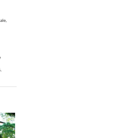
ale,
e
,