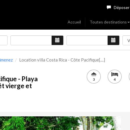
Déposer
Accueil
Toutes destinations
Jimenez
Location villa Costa Rica - Côte Pacifique[....]
ifique - Playa
3
4
êt vierge et