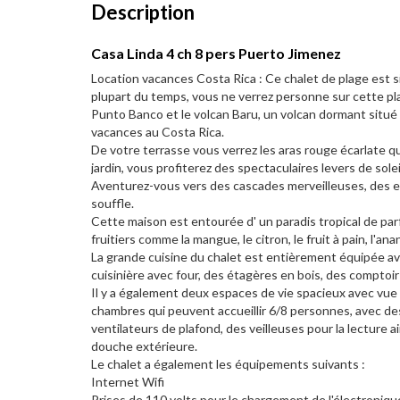
Description
Casa Linda 4 ch 8 pers Puerto Jimenez
Location vacances Costa Rica : Ce chalet de plage est sit
plupart du temps, vous ne verrez personne sur cette pl
Punto Banco et le volcan Baru, un volcan dormant situé
vacances au Costa Rica.
De votre terrasse vous verrez les aras rouge écarlate qu
jardin, vous profiterez des spectaculaires levers de solei
Aventurez-vous vers des cascades merveilleuses, des ea
souffle.
Cette maison est entourée d' un paradis tropical de parf
fruitiers comme la mangue, le citron, le fruit à pain, l'ana
La grande cuisine du chalet est entièrement équipée avec
cuisinière avec four, des étagères en bois, des comptoir e
Il y a également deux espaces de vie spacieux avec vue s
chambres qui peuvent accueillir 6/8 personnes, avec des 
ventilateurs de plafond, des veilleuses pour la lecture 
douche extérieure.
Le chalet a également les équipements suivants :
Internet Wifi
Prises de 110 volts pour le chargement de l'électroniqu