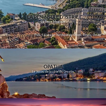
LA PÉNINSULE D'ISTRIE
La Terre Magique
Pula
,
Fazana et l'Archipel de Brioni
,
Rovinj
,
Umag
OPATIJA
Le Joyau de la côte de Croatie