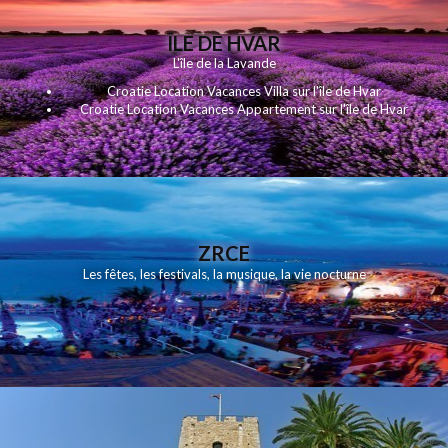
ÎLE DE HVAR
L'île de la Lavande
Croatie Location Vacances Villa sur l'île de Hvar
Croatie Location Vacances Appartement sur l'île de Hvar
ZRCE
Les fêtes, les festivals, la musique, la vie nocturne