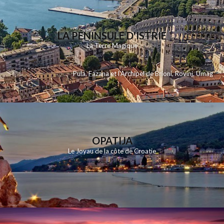
LA PÉNINSULE D'ISTRIE
La Terre Magique
Pula
,
Fazana et l'Archipel de Brioni
,
Rovinj
,
Umag
OPATIJA
Le Joyau de la côte de Croatie