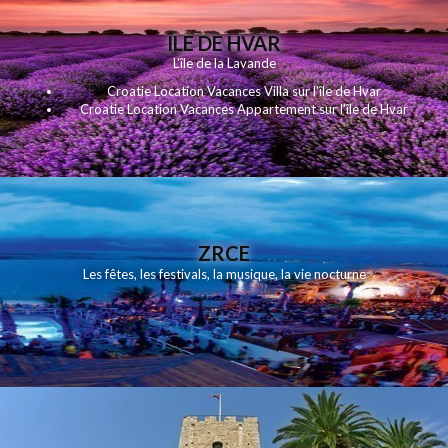
ÎLE DE HVAR
L'île de la Lavande
Croatie Location Vacances Villa sur l'île de Hvar
Croatie Location Vacances Appartement sur l'île de Hvar
ZRCE
Les fêtes, les festivals, la musique, la vie nocturne