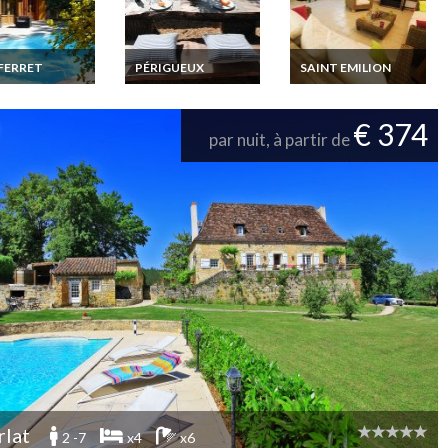
FERRET
PÉRIGUEUX
SAINT EMILION
on Villa Cap
Location Maison de
Aquitaine Gironde
t cote
Charme avec piscine
Location vacances
tique Aquitaine
chauffée en
Saint-Emilion Maison
€ 374
ne privée
Dordogne Perigord
d'Hôtes de charme
par nuit, à partir de
fée
au cœur des vignes
avec piscine privée
rlat
2 -7
x4
x6