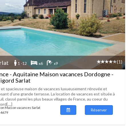
(1)
rlat
1 -12
x6
x9
nce - Aquitaine Maison vacances Dordogne -
igord Sarlat
e et spacieuse maison de vacances luxueusement rénovée et
osant d’une grande terrasse. La location de vacances est située à
il, classé parmi les plus beaux villages de France, au coeur du
ord[....]
ion Maison vacances Sarlat
Réserver
 54679