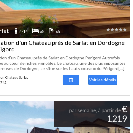
rlat
2 -14
x8
x5
ation d'un Chateau près de Sarlat en Dordogne
igord
tion d'un Chateau près de Sarlat en Dordogne Perigord Autrefois
ée au cœur de riches vignobles, Le chateau, une des plus imposantes
reuses de Dordogne, se situe sur les hauts coteaux du Périgord[....]
ion Chateau Sarlat
Voir les détails
 6742
€
par semaine, à partir de
1219