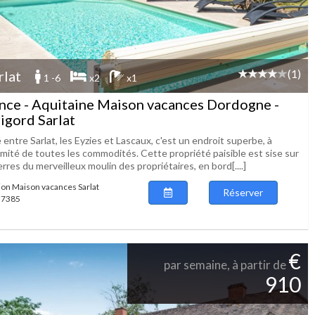
(1)
rlat
1 -6
x2
x1
nce - Aquitaine Maison vacances Dordogne -
igord Sarlat
 entre Sarlat, les Eyzies et Lascaux, c'est un endroit superbe, à
imité de toutes les commodités. Cette propriété paisible est sise sur
erres du merveilleux moulin des propriétaires, en bord[....]
ion Maison vacances Sarlat
Réserver
 57385
€
par semaine, à partir de
910