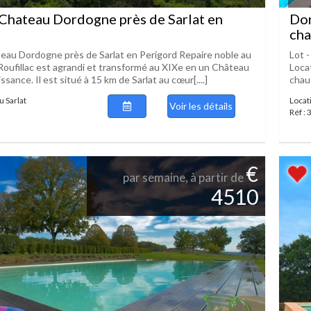
Chateau Dordogne près de Sarlat en
Dor
cha
eau Dordogne près de Sarlat en Perigord Repaire noble au
Lot -
 Roufillac est agrandi et transformé au XIXe en un Château
Loca
ssance. Il est situé à 15 km de Sarlat au cœur[....]
chauf
 Sarlat
Locat
Voir les détails
Réf :
€
par semaine, à partir de
4510