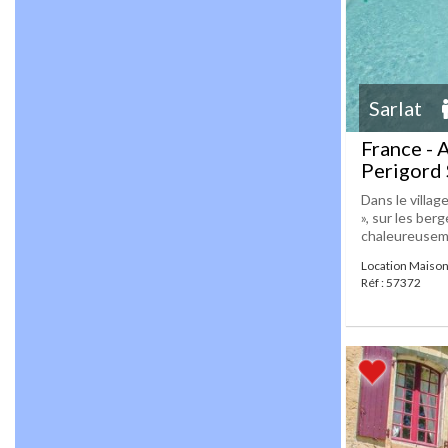
Sarlat
France - 
Perigord 
Dans le villa
», sur les ber
chaleureuseme
Location Maison
Réf : 57372