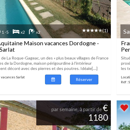
(1)
Sa
1 -5
x2
x2
Aquitaine Maison vacances Dordogne -
Fra
Sarlat
Per
ge de La Roque-Gageac, un des « plus beaux villages de France
Situé
ges de la Dordogne, maison périgourdine à l'intérieur
prox
nt décoré avec des pierres et des poutres. Idéale[....]
les t
 vacances Sarlat
Locat
Réserver
Réf :
€
par semaine, à partir de
1180