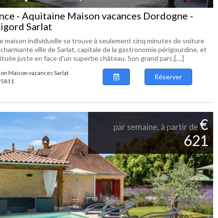
nce - Aquitaine Maison vacances Dordogne -
igord Sarlat
e maison individuelle se trouve à seulement cinq minutes de voiture
 charmante ville de Sarlat, capitale de la gastronomie périgourdine, et
ituée juste en face d'un superbe château. Son grand parc,[....]
ion Maison vacances Sarlat
Réserver
 55811
€
par semaine, à partir de
621