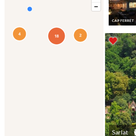
CAP FERRET
Location Villa 
Ferret cote
atlantique pisc
privée plage à 
Sarlat