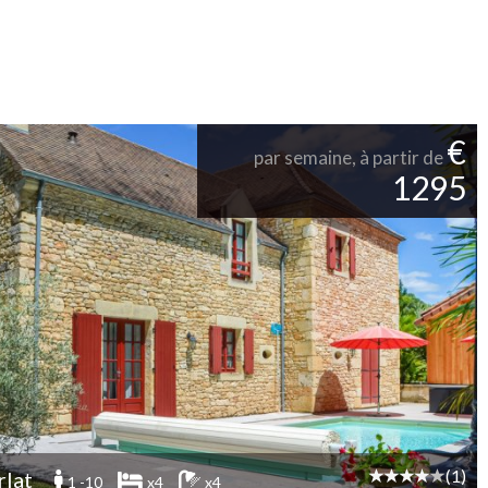
€
par semaine, à partir de
1295
(1)
rlat
1 -10
x4
x4