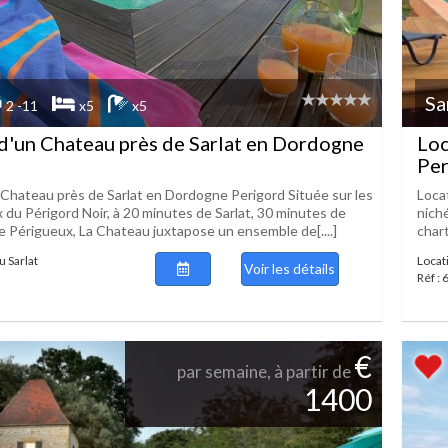
Sa
2 -11
x5
x5
d'un Chateau près de Sarlat en Dordogne
Loc
Per
 Chateau près de Sarlat en Dordogne Perigord Située sur les
Loca
 du Périgord Noir, à 20 minutes de Sarlat, 30 minutes de
nich
e Périgueux, La Chateau juxtapose un ensemble de[....]
chart
 Sarlat
Locat
Voir les détails
Réf :
€
par semaine, à partir de
1400