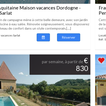
Aquitaine Maison vacances Dordogne -
Fra
Sarlat
Per
n de campagne mène à cette belle demeure, avec son jardin
Cett
piscine à eau salée. Rénovée soigneusement, vous disposerez
de la
niveau de confort dans un style contemporain,[....]
est s
 vacances Sarlat
Locat
Réserver
Réf :
€
par semaine, à partir de
830