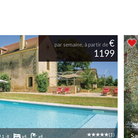
€
par semaine, à partir de
1199
(1)
Sa
1 -8
x4
x4