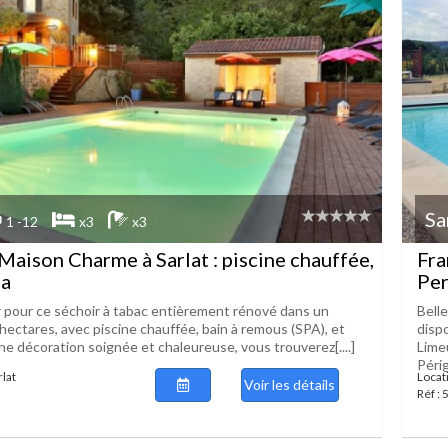
Sa
1 -12
x3
x3
Maison Charme à Sarlat : piscine chauffée,
Fra
na
Per
pour ce séchoir à tabac entièrement rénové dans un
Bell
hectares, avec piscine chauffée, bain à remous (SPA), et
disp
ne décoration soignée et chaleureuse, vous trouverez[....]
Limeu
Périg
rlat
Locat
Voir les détails
Réf :