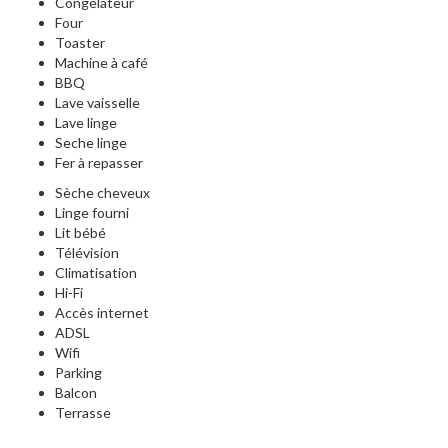
Congélateur
Four
Toaster
Machine à café
BBQ
Lave vaisselle
Lave linge
Seche linge
Fer à repasser
Sèche cheveux
Linge fourni
Lit bébé
Télévision
Climatisation
Hi-Fi
Accès internet
ADSL
Wifi
Parking
Balcon
Terrasse