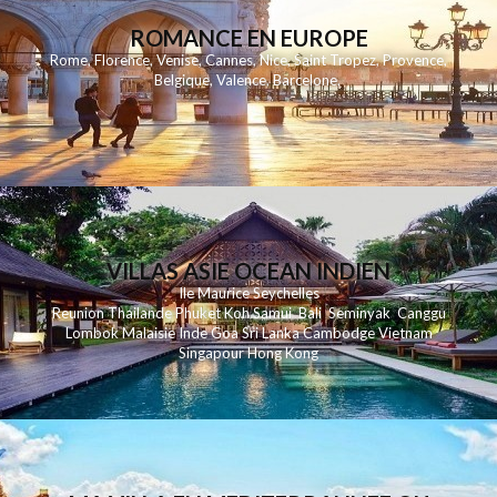
ROMANCE EN EUROPE
Rome
,
Florence
,
Venise
,
Cannes
,
Nice
,
Saint Tropez
,
Provence
,
Belgique
,
Valence
,
Barcelone
,
VILLAS ASIE OCEAN INDIEN
Ile Maurice
Seychelles
Reunion
Thailande
Phuk
et
Koh
Samui
Bali
Seminyak
Canggu
Lombok
Malaisie
Inde
Goa
Sri Lanka
Cambodge
Vietnam
Singapour
Hong Kong