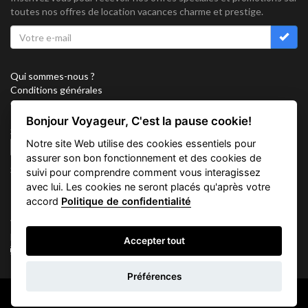
toutes nos offres de location vacances charme et prestige.
Qui sommes-nous ?
Conditions générales
Confidentialité
Partenariat
Bonjour Voyageur, C'est la pause cookie!
Sitemap
Notre site Web utilise des cookies essentiels pour
Cookies
assurer son bon fonctionnement et des cookies de
Suivez nous sur
suivi pour comprendre comment vous interagissez
avec lui. Les cookies ne seront placés qu'après votre
accord
Politique de confidentialité
Vacation Key Corp. 2905 Point East Drive #L-215. Aventura.
FLORIDA 33160.
Accepter tout
info@vacationkey.com
Demande
Préférences
d'informations
Copyright © 2026 Vacation Key Corp.