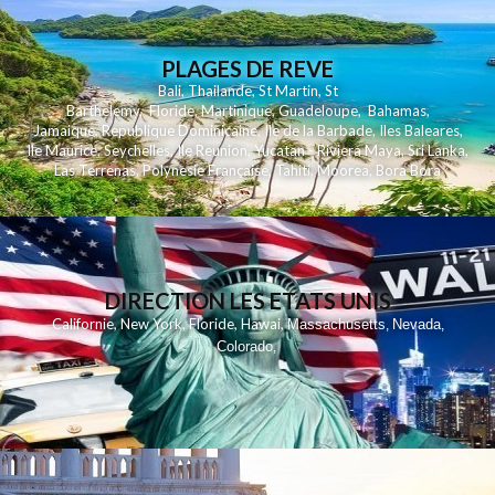
PLAGES DE REVE
Bali
,
Thailande
,
St Martin
,
St
Barthelemy
,
Floride
,
Martinique
,
Guadeloupe
,
Bahamas
,
Jamaique
,
Republique Dominicaine
,
Ile de la Barbade
,
Iles Baleares
,
Ile Maurice
,
Seychelles
,
Ile Reunion
,
Yucatan - Riviera Maya
,
Sri Lanka
,
Las Terrenas
,
Polynesie Française
,
Tahiti
,
Moorea
,
Bora Bora
DIRECTION LES ETATS UNIS
,
,
,
,
Californie
New York
Floride
Hawai
Massachusetts
Nevada
,
,
Colorado
,