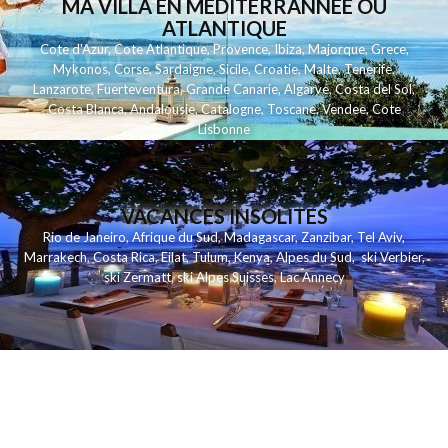
MA VILLA EN MEDITERRANNEE OU
ATLANTIQUE
Cote d'Azur
,
Cote Atlantique
,
Provence
,
Ibiza
,
Majorque
,
Grece
,
Mykonos
,
Corse
,
Sardaigne
,
Sicile
,
Croatie
,
Malte
,
Tenerife
,
Lanzarote
,
Fuerteventura
,
Grande Canarie
,
Algarve
,
Costa del Sol
,
Costa Blanca
,
Andalousie
,
Catalogne
,
Toscane
,
Vendee
,
Cote
Lisbonne
VACANCES INSOLITES
Rio de Janeiro
,
Afrique du Sud
,
Madagascar
,
Zanzibar
,
Tel Aviv
,
Marrakech
,
Costa Rica
,
Eilat
,
Tulum
,
Kenya
,
Alpes du Sud
,
ski Verbier
,
ski Zermatt
,
ski Alpes Suisses
,
Lac Annecy