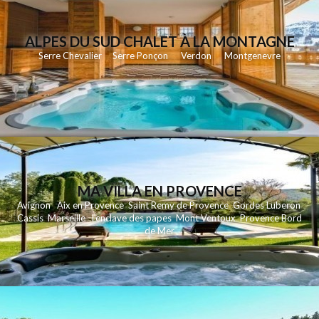
ALPES DU SUD CHALET À LA MONTAGNE
Serre Chevalier
Serre Ponçon
Verdon
Montgenevre
MA VILLA EN PROVENCE
Avignon
Aix en Provence
Saint Remy de Provence
Gordes
Luberon
Cassis
Marseille
l'enclave des papes
Mont Ventoux
Provence Bord
de Mer