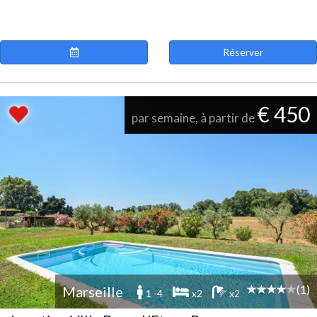
Réserver
€ 450
par semaine, à partir de
(1)
Marseille
1 -4
x2
x2