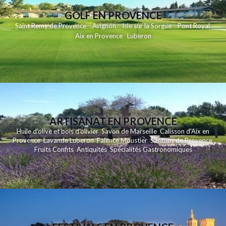
GOLF EN PROVENCE
Saint Remy de Provence
Avignon
Isle sur la Sorgue
Pont Royal
Aix en Provence
Luberon
ARTISANAT EN PROVENCE
Huile d'olive et bois d'olivier
Savon de Marseille
Calisson d'Aix en
Provence
Lavande
Luberon
Faience Moustier
Santons de Provence
Fruits Confits
Antiquités
Spécialités Gastronomiques