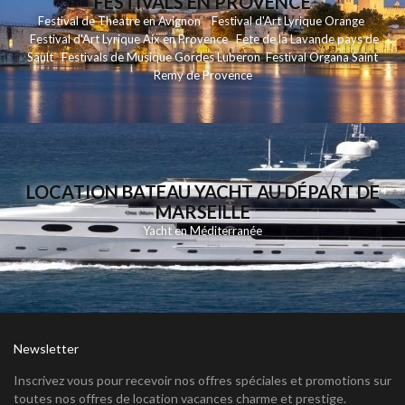
FESTIVALS EN PROVENCE
Festival de Theatre en
Avignon
Festival d'Art Lyrique
Orange
Festival d'Art Lyrique
Aix en Provence
Fete de la Lavande
pays de
Sault
Festivals de Musique
Gordes Luberon
Festival Organa
Saint
Remy de Provence
LOCATION BATEAU YACHT AU DÉPART DE
MARSEILLE
Yacht en Méditerranée
Newsletter
Inscrivez vous pour recevoir nos offres spéciales et promotions sur
toutes nos offres de location vacances charme et prestige.