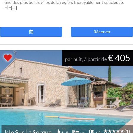
une des plus belles villes de la région. Incroyablement spacieuse,
elle[....]
Réserver
€ 405
par nuit, à partir de
(1)
Isle Sur La Sorgue
1 -8
x4
x2