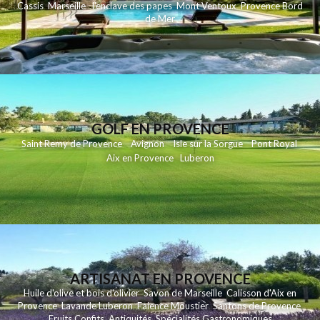
Cassis
Marseille
l'enclave des papes
Mont Ventoux
Provence Bord
de Mer
GOLF EN PROVENCE
Saint Remy de Provence
Avignon
Isle sur la Sorgue
Pont Royal
Aix en Provence
Luberon
ARTISANAT EN PROVENCE
Huile d'olive et bois d'olivier
Savon de Marseille
Calisson d'Aix en
Provence
Lavande
Luberon
Faience Moustier
Santons de Provence
Fruits Confits
Antiquités
Spécialités Gastronomiques