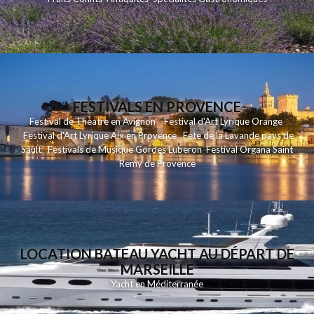
FESTIVALS EN PROVENCE
Festival de Theatre en
Avignon
Festival d'Art Lyrique
Orange
Festival d'Art Lyrique
Aix en Provence
Fete de la Lavande
pays de
Sault
Festivals de Musique
Gordes Luberon
Festival Organa
Saint
Remy de Provence
LOCATION BATEAU YACHT AU DÉPART DE
MARSEILLE
Yacht en Méditerranée