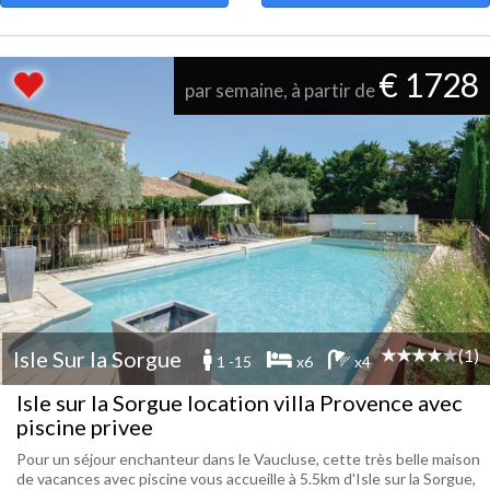
€ 1728
par semaine, à partir de
(1)
Isle Sur la Sorgue
1 -15
x6
x4
Isle sur la Sorgue location villa Provence avec
piscine privee
Pour un séjour enchanteur dans le Vaucluse, cette très belle maison
de vacances avec piscine vous accueille à 5.5km d'Isle sur la Sorgue,