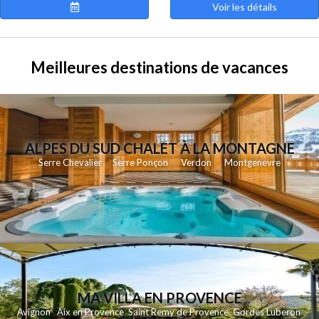
Voir les détails
Meilleures destinations de vacances
ALPES DU SUD CHALET À LA MONTAGNE
Serre Chevalier
Serre Ponçon
Verdon
Montgenevre
MA VILLA EN PROVENCE
Avignon
Aix en Provence
Saint Remy de Provence
Gordes
Luberon