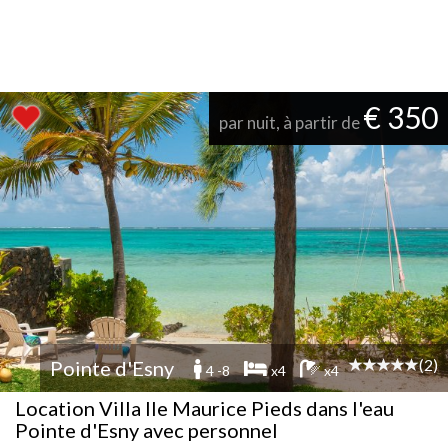
€ 350
par nuit, à partir de
(2)
Pointe d'Esny
4 -8
x4
x4
Location Villa Ile Maurice Pieds dans l'eau
Pointe d'Esny avec personnel