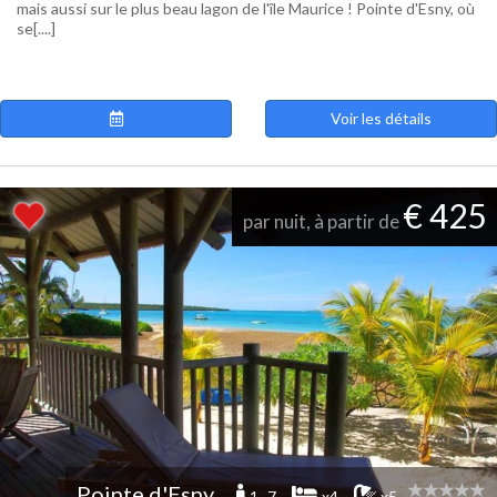
mais aussi sur le plus beau lagon de l'île Maurice ! Pointe d'Esny, où
se[....]
Voir les détails
€ 425
par nuit, à partir de
Pointe d'Esny
1 -7
x4
x5