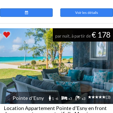
Voir les détails
€ 178
par nuit, à partir de
(3)
Pointe d'Esny
1 -6
x3
x3
Location Appartement Pointe d’Esny en front