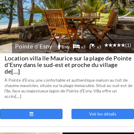
(1)
Pointe d'Esny
1 -6
x3
x3
Location villa Ile Maurice sur la plage de Pointe
d'Esny dans le sud-est et proche du village
de[....]
À Pointe d'Esny, une confortable et authentique maison au toit de
chaume mauricien, située sur la plage immaculée. Situé au sud-est de
l'île, face au majestueux lagon de Pointe d'Esny. Villa offre un
accès[....]
Voir les détails