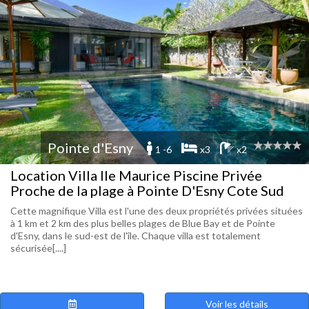
Pointe d'Esny
1 -6
x3
x2
Location Villa Ile Maurice Piscine Privée
Proche de la plage à Pointe D'Esny Cote Sud
Cette magnifique Villa est l'une des deux propriétés privées situées
à 1 km et 2 km des plus belles plages de Blue Bay et de Pointe
d'Esny, dans le sud-est de l'île. Chaque villa est totalement
sécurisée[....]
Voir les détails