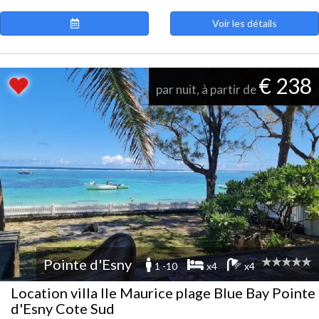
Voir les détails
€ 238
par nuit, à partir de
Pointe d'Esny
1 -10
x4
x4
Location villa Ile Maurice plage Blue Bay Pointe
d'Esny Cote Sud