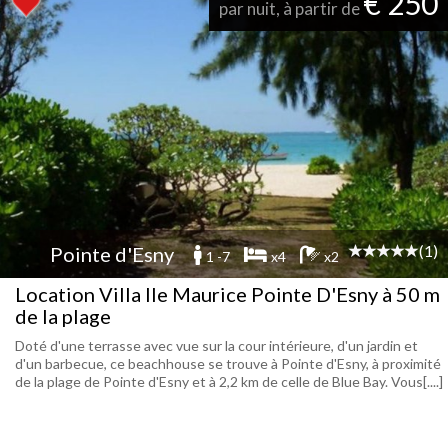
€ 250
par nuit, à partir de
(1)
Pointe d'Esny
1 -7
x4
x2
Location Villa Ile Maurice Pointe D'Esny à 50 m
de la plage
Doté d'une terrasse avec vue sur la cour intérieure, d'un jardin et
d'un barbecue, ce beachhouse se trouve à Pointe d'Esny, à proximité
de la plage de Pointe d'Esny et à 2,2 km de celle de Blue Bay. Vous[....]