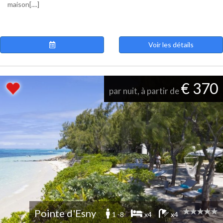
maison[....]
Voir les détails
€ 370
par nuit, à partir de
Pointe d'Esny
1 -8
x4
x4