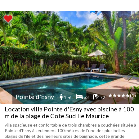
(1)
Pointe d'Esny
1 -6
x3
x2
Location villa Pointe d'Esny avec piscine à 100
m de la plage de Cote Sud Ile Maurice
villa spacieuse et confortable de trois chambres a couchées située à
Pointe d’Esny à seulement 100 mètres de l'une des plus belles
plages de l'île et des meilleurs sites de baignade, cette grande