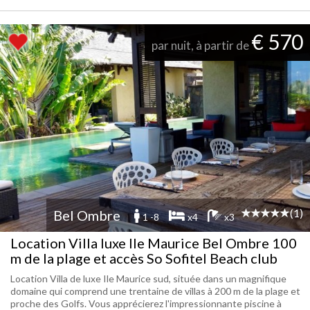
€ 570
par nuit, à partir de
(1)
Bel Ombre
1 -8
x4
x3
Location Villa luxe Ile Maurice Bel Ombre 100
m de la plage et accès So Sofitel Beach club
Location Villa de luxe Ile Maurice sud, située dans un magnifique
domaine qui comprend une trentaine de villas à 200 m de la plage et
proche des Golfs. Vous apprécierez l'impressionnante piscine à