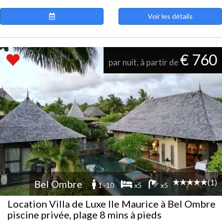
Voir les détails
€ 760
par nuit, à partir de
(1)
Bel Ombre
1 -10
x5
x5
Location Villa de Luxe Ile Maurice à Bel Ombre
piscine privée, plage 8 mins à pieds