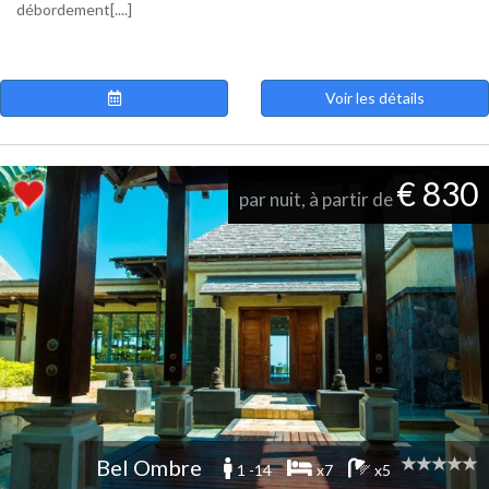
débordement[....]
Voir les détails
€ 830
par nuit, à partir de
Bel Ombre
1 -14
x7
x5