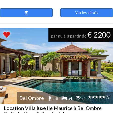
Voir les détails
€ 2200
par nuit, à partir de
(3)
Bel Ombre
1 -8
x4
x4
Location Villa luxe Ile Maurice à Bel Ombre