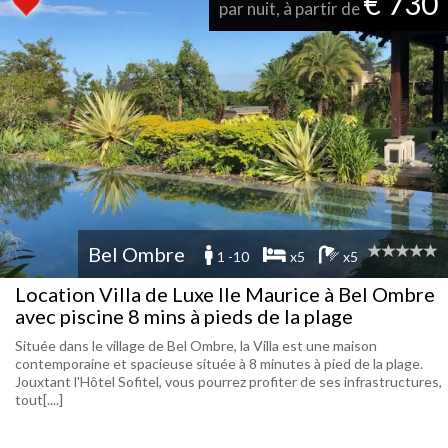
€ 730
par nuit, à partir de
Bel Ombre
1 -10
x5
x5
Location Villa de Luxe Ile Maurice à Bel Ombre
avec piscine 8 mins à pieds de la plage
Située dans le village de Bel Ombre, la Villa est une maison
contemporaine et spacieuse située à 8 minutes à pied de la plage.
Jouxtant l'Hôtel Sofitel, vous pourrez profiter de ses infrastructures,
tout[....]