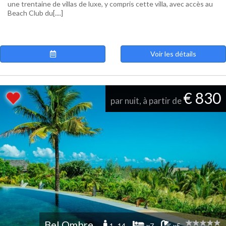
une trentaine de villas de luxe, y compris cette villa, avec accès au
Beach Club du[....]
Voir les détails
€ 830
par nuit, à partir de
Bel Ombre
1 -14
x7
x5