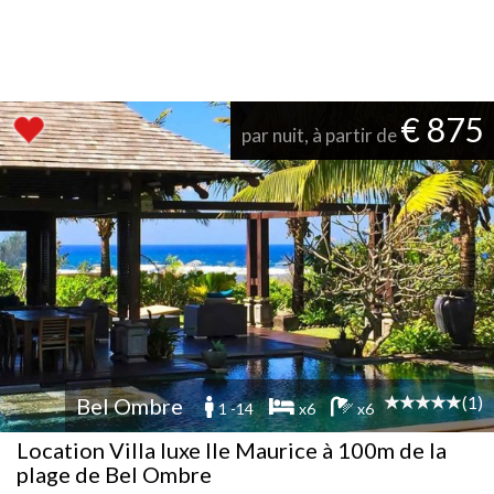
€ 875
par nuit, à partir de
(1)
Bel Ombre
1 -14
x6
x6
Location Villa luxe Ile Maurice à 100m de la
plage de Bel Ombre