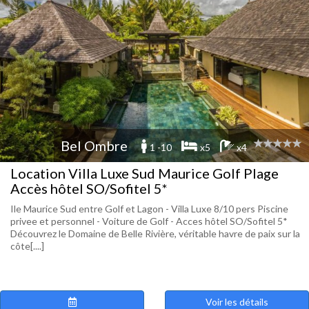
Bel Ombre
1 -10
x5
x4
Location Villa Luxe Sud Maurice Golf Plage
Accès hôtel SO/Sofitel 5*
Ile Maurice Sud entre Golf et Lagon - Villa Luxe 8/10 pers Piscine
privee et personnel - Voiture de Golf - Acces hôtel SO/Sofitel 5*
Découvrez le Domaine de Belle Rivière, véritable havre de paix sur la
côte[....]
Voir les détails