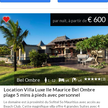
€ 600
par nuit, à partir de
(3)
Bel Ombre
1 -12
x4
x4
Location Villa Luxe Ile Maurice Bel Ombre
plage 5 mins à pieds avec personnel
Le domaine est à proximité du Sofitel So Mauritius avec accès au
Beach Club. Cette magnifique villa offre 4 grandes Suites avec 4