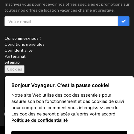
Inscrivez vous pour recevoir nos offres spéciales et promotions sur
toutes nos offres de location vacances charme et prestige.
Qui sommes-nous ?
Conditions générales
Confidentialité
Partenariat
Sitemap
Cookies
Suivez nous sur
Bonjour Voyageur, C'est la pause cookie!
Notre site Web utilise des cookies essentiels pour
assurer son bon fonctionnement et des cookies de suivi
Vacation Key Corp. 2905 Point East Drive #L-215. Aventura.
pour comprendre comment vous interagissez avec lui.
FLORIDA 33160.
Les cookies ne seront placés qu'après votre accord
info@vacationkey.com
Politique de confidentialité