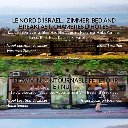
LE NORD D'ISRAEL... ZIMMER, BED AND
BREAKFAST, CHAMBRES D'HÔTES
Lac de Tiberiade
,
Galilée
,
Had Nes
,
Amirim
,
Nahariya
,
Haifa
,
Karmiel
,
Safed
,
Rosh Pina
,
Katsrin
,
Kiryat Shmona
....
Israel Location Vacances
Israel Location
Vacances Zimmer
Israel Bed and Breakfast
TEL AVIV INCONTOURNABLE FÊTE JOUR
ET NUIT
Tel Aviv Location Vacances Appartement Villa Bed and Breakfast
Israel Location Vacances
Israel Location Vacances
Appartement