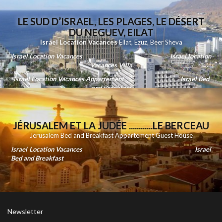
LE SUD D’ISRAEL, LES PLAGES, LE DÉSERT
DU NEGUEV, EILAT
Israel Location Vacances
Eilat
,
Ezuz
,
Beer Sheva
Israel Location Vacances
Israel location
Vacances Villa
Israel Location Vacances Appartement
Israel Bed
and Breakfast
JÉRUSALEM ET LA JUDÉE ............LE BERCEAU
Jerusalem Bed and Breakfast Appartement Guest House
Israel Location Vacances
Israel
Bed and Breakfast
Newsletter