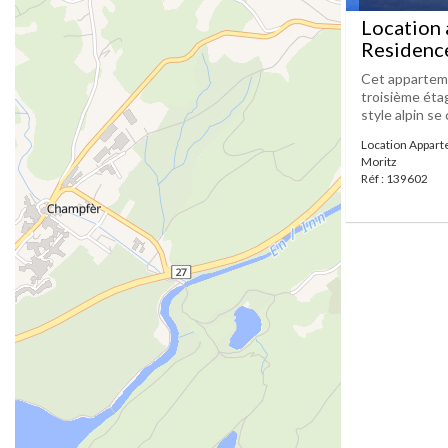
Location 
Residenc
Cet apparteme
troisième éta
style alpin se
Location Appart
Moritz
Réf : 139602