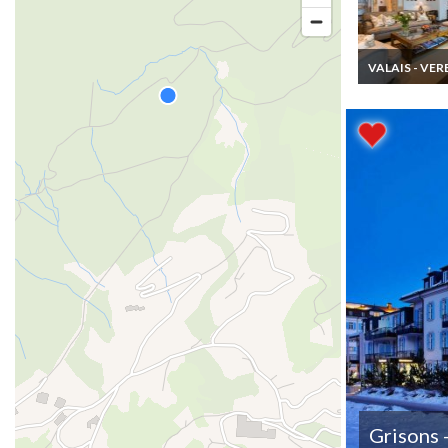
VALAIS - VER
Location
Appartement V
de Luxe Ham
Grisons 