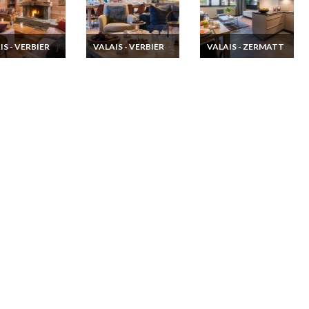
IS - VERBIER
VALAIS - VERBIER
VALAIS - ZERMATT
ion Chalet de
Location Chalet de
Location
Verbier Jacuzzi
Luxe Verbier Sauna
appartement de luxe
mam
Hammam Jacuzzi
à Zermatt centre ville
Chef