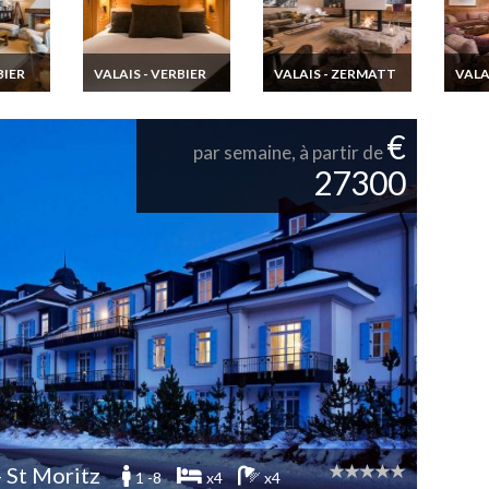
BIER
VALAIS - VERBIER
VALAIS - ZERMATT
VALA
Location
Location chalet de
Locat
erbier
Appartement de Luxe
luxe à Zermatt ski au
Luxe 
mam
Verbier
Pied du Cervin
Ham
€
par semaine, à partir de
27300
- St Moritz
1 -8
x4
x4