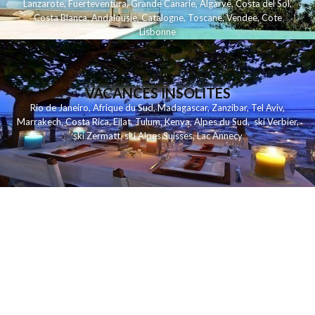
Lanzarote
,
Fuerteventura
,
Grande Canarie
,
Algarve
,
Costa del Sol
,
Costa Blanca
,
Andalousie
,
Catalogne
,
Toscane
,
Vendee
,
Cote
Lisbonne
VACANCES INSOLITES
Rio de Janeiro
,
Afrique du Sud
,
Madagascar
,
Zanzibar
,
Tel Aviv
,
Marrakech
,
Costa Rica
,
Eilat
,
Tulum
,
Kenya
,
Alpes du Sud
,
ski Verbier
,
ski Zermatt
,
ski Alpes Suisses
,
Lac Annecy