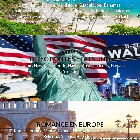
Barthelemy
,
Floride
,
Martinique
,
Guadeloupe
,
Bahamas
,
Jamaique
,
Republique Dominicaine
,
Ile de la Barbade
,
Iles Baleares
,
Ile Maurice
,
Seychelles
,
Ile Reunion
,
Yucatan - Riviera Maya
,
Sri Lanka
,
Las Terrenas
,
Polynesie Française
,
Tahiti
,
Moorea
,
Bora Bora
DIRECTION LES ETATS UNIS
,
,
,
,
Californie
New York
Floride
Hawai
Massachusetts
Nevada
,
,
Colorado
,
ROMANCE EN EUROPE
Rome
,
Florence
,
Venise
,
Cannes
,
Nice
,
Saint Tropez
,
Provence
,
Belgique
,
Valence
,
Barcelone
,