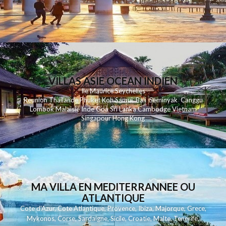
VILLAS ASIE OCEAN INDIEN
Ile Maurice
Seychelles
Reunion
Thailande
Phuk
et
Koh
Samui
Bali
Seminyak
Canggu
Lombok
Malaisie
Inde
Goa
Sri Lanka
Cambodge
Vietnam
Singapour
Hong Kong
MA VILLA EN MEDITERRANNEE OU
ATLANTIQUE
Cote d'Azur
,
Cote Atlantique
,
Provence
,
Ibiza
,
Majorque
,
Grece
,
Mykonos
,
Corse
,
Sardaigne
,
Sicile
,
Croatie
,
Malte
,
Tenerife
,