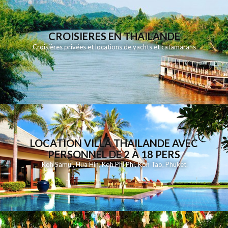
CROISIERES EN THAILANDE
Croisières privées et locations de yachts et catamarans
LOCATION VILLA THAILANDE AVEC
PERSONNEL DE 2 À 18 PERS
Koh Samui
,
Hua Hin
,
Koh Phi Phi
,
Koh Tao
,
Phuket