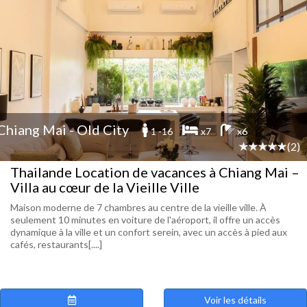
Chiang Mai - Old City
1 -16
x7
x6
(2)
Thailande Location de vacances à Chiang Mai –
Villa au cœur de la Vieille Ville
Maison moderne de 7 chambres au centre de la vieille ville. À
seulement 10 minutes en voiture de l'aéroport, il offre un accès
dynamique à la ville et un confort serein, avec un accès à pied aux
cafés, restaurants[....]
Voir les détails