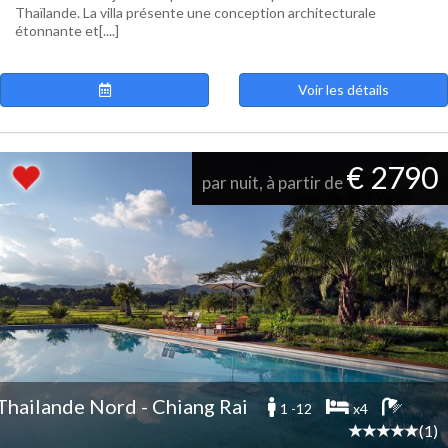
Thaïlande. La villa présente une conception architecturale
étonnante et[....]
Voir les détails
€ 2790
par nuit, à partir de
Thailande Nord - Chiang Rai
1 -12
x4
(1)