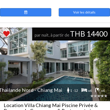
Voir les détails
THB 14400
par nuit, à partir de
Thailande Nord - Chiang Mai
1 -12
x6
x6
Location Villa Chiang Mai Piscine Privée &