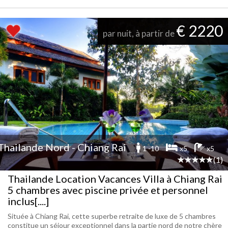
€ 2220
par nuit, à partir de
Thailande Nord - Chiang Rai
1 -10
x5
x5
(1)
Thailande Location Vacances Villa à Chiang Rai
5 chambres avec piscine privée et personnel
inclus[....]
Située à Chiang Rai, cette superbe retraite de luxe de 5 chambres
constitue un séjour exceptionnel dans la partie nord de notre chère