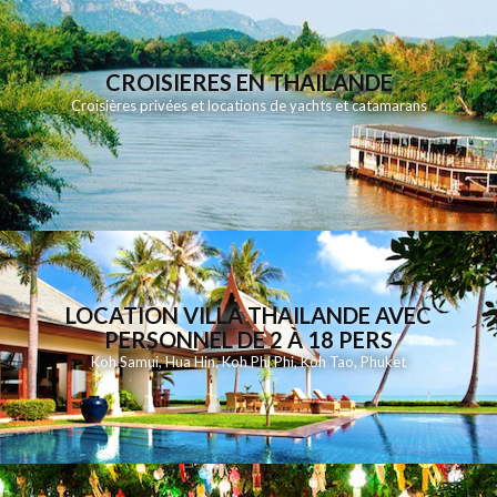
CROISIERES EN THAILANDE
Croisières privées et locations de yachts et catamarans
LOCATION VILLA THAILANDE AVEC
PERSONNEL DE 2 À 18 PERS
Koh Samui
,
Hua Hin
,
Koh Phi Phi
,
Koh Tao
,
Phuket