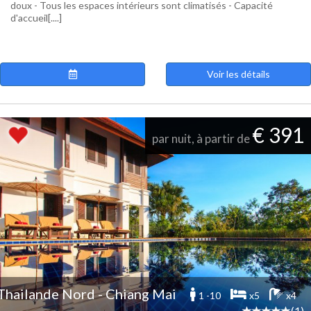
doux - Tous les espaces intérieurs sont climatisés - Capacité
d'accueil[....]
Voir les détails
€ 391
par nuit, à partir de
Thailande Nord - Chiang Mai
1 -10
x5
x4
(1)