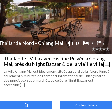
Thailande Nord - Chiang Mai
1 -13
x6
x4
Thaïlande | Villa avec Piscine Privée à Chiang
Mai, près du Night Bazaar & de la vieille ville[....]
La Villa Chiang Mai est idéalement située au bord de la rivière Ping, à
seulement 5 minutes de l'aéroport international de Chiang Mai et
des principaux supermarchés. Le célèbre Night Bazaar est
accessible[....]
Voir les détails