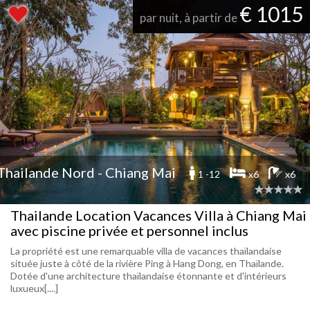
€ 1015
par nuit, à partir de
Thailande Nord - Chiang Mai
1 -12
x6
x6
Thailande Location Vacances Villa à Chiang Mai
avec piscine privée et personnel inclus
La propriété est une remarquable villa de vacances thaïlandaise
située juste à côté de la rivière Ping à Hang Dong, en Thaïlande.
Dotée d'une architecture thaïlandaise étonnante et d'intérieurs
luxueux[....]