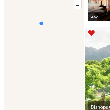
LE CAP
Afrique du Sud
Location Vaca
Villa Victorien
avec vues sur 
montagnes au 
Bishops 