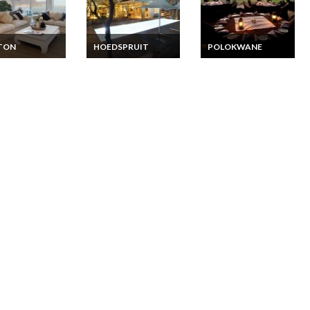
TON
HOEDSPRUIT
POLOKWANE
ue du Sud
Afrique du Sud
Afrique du Sud Bed
ion Vacances
Location Vacances
and Breakfast en
tement de Luxe
Lodge Luxe en Suite
Lodge de luxe Golf et
Terrasse front
Supérieure avec
Safari
r au Cap
Piscine privée près
de Kruger Park