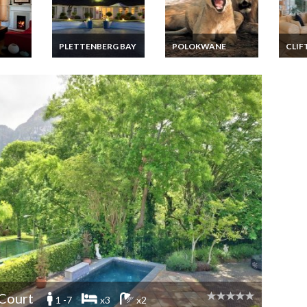
PLETTENBERG BAY
POLOKWANE
CLIF
Afrique du Sud
Afrique du Sud
Afriq
nces
Location Vacances
Location Vacances
Locat
ne
Lodge tout compris
Lodge de luxe avec
Appar
les
près du Cap
tous les services et
avec 
Cap
safaris
de me
Court
1 -7
x3
x2