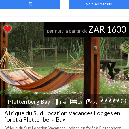
Voir les détails
ZAR 1600
par nuit, à partir de
(2)
Plettenberg Bay
1 -8
x3
x3
Afrique du Sud Location Vacances Lodges en
forêt à Plettenberg Bay
Afrique du Sud Location Vacances Lodges en forêt à Plettenberg