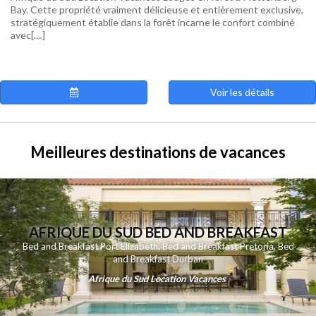
Bay. Cette propriété vraiment délicieuse et entièrement exclusive,
stratégiquement établie dans la forêt incarne le confort combiné
avec[....]
Voir les détails
Meilleures destinations de vacances
AFRIQUE DU SUD BED AND BREAKFAST
Bed and Breakfast Port Elizabeth
,
Bed and Breakfast Pretoria
,
Bed
and Breakfast Durban
Afrique du Sud Location Vacances