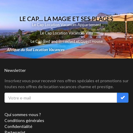
LE CAP.... LA MAGIE ET SES PLAGES
Le Cap Location Vacances Appartement
Le Cap Location Vacances Villa
Le Cap Bed and Breakfast et Guest House
Afrique du Sud Location Vacances
Newsletter
Inscrivez vous pour recevoir nos offres spéciales et promotions sur
toutes nos offres de location vacances charme et prestige.
Qui sommes-nous ?
Conditions générales
Confidentialité
Partenariat