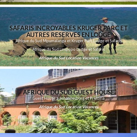
SAFARIS INCROYABLES KRUGER PARC ET
AUTRES RESERVES EN LODGE
Afrique du Sud Mpumalanga et Kruger Parc Lodge et Safaris
Afrique du Sud Limpopo Lodge et Safaris
Afrique du Sud Location Vacances
AFRIQUE DU SUD GUEST HOUSE
Guest House à Johannesburg et Pretoria
Afrique du Sud Location Vacances