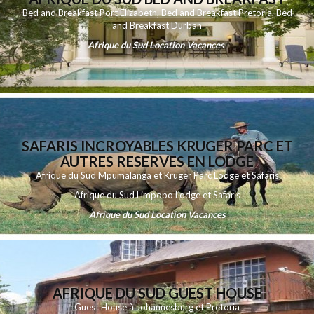
Bed and Breakfast Port Elizabeth
,
Bed and Breakfast Pretoria
,
Bed
and Breakfast Durban
Afrique du Sud Location Vacances
SAFARIS INCROYABLES KRUGER PARC ET
AUTRES RESERVES EN LODGE
Afrique du Sud Mpumalanga et Kruger Parc Lodge et Safaris
Afrique du Sud Limpopo Lodge et Safaris
Afrique du Sud Location Vacances
AFRIQUE DU SUD GUEST HOUSE
Guest House à Johannesburg et Pretoria