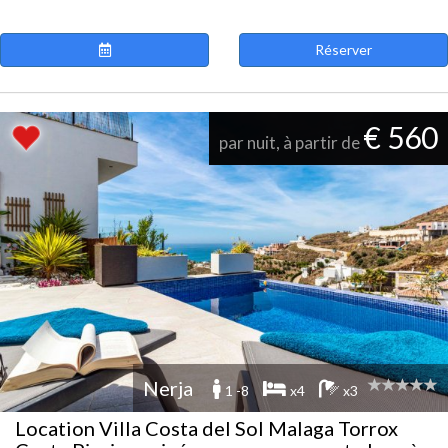
Réserver
€ 560
par nuit, à partir de
Nerja
1 -8
x4
x3
Location Villa Costa del Sol Malaga Torrox