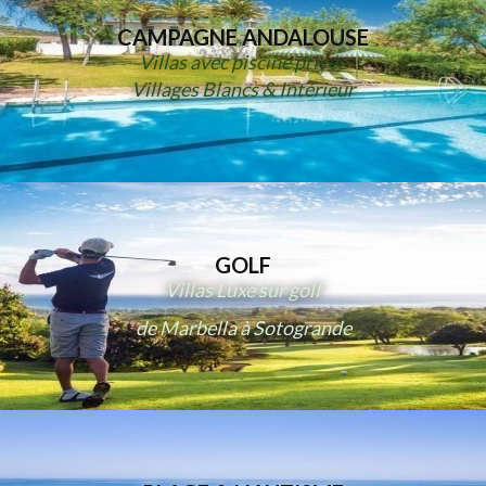
CAMPAGNE ANDALOUSE
Villas avec piscine privée
Villages Blancs & Intérieur
GOLF
Villas Luxe sur golf
de Marbella à Sotogrande