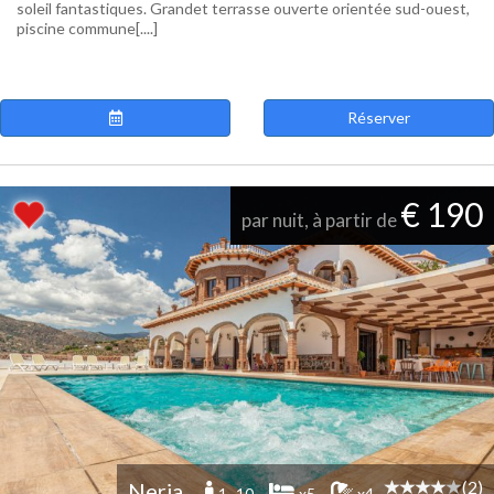
soleil fantastiques. Grandet terrasse ouverte orientée sud-ouest,
piscine commune[....]
Réserver
€ 190
par nuit, à partir de
(2)
Nerja
1 -10
x5
x4