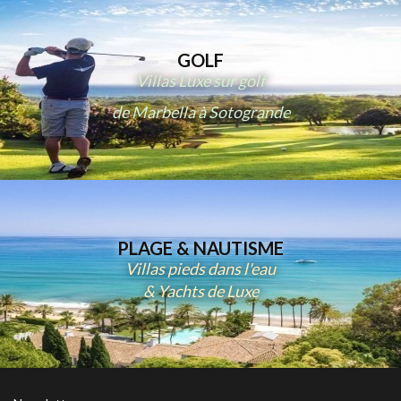
GOLF
Villas Luxe sur golf
de Marbella à Sotogrande
PLAGE & NAUTISME
Villas pieds dans l'eau
& Yachts de Luxe