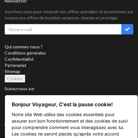
Newsletter
Inscrivez vous pour recevoir nos offres spéciales et promotions sur
toutes nos offres de location vacances charme et prestige.
Qui sommes-nous ?
Conditions générales
Confidentialité
Partenariat
Sitemap
Cookies
Suivez nous sur
Bonjour Voyageur, C'est la pause cookie!
Vacation Key Corp. 2905 Point East Drive #L-215. Aventura.
Notre site Web utilise des cookies essentiels pour
FLORIDA 33160.
assurer son bon fonctionnement et des cookies de suivi
info@vacationkey.com
pour comprendre comment vous interagissez avec lui.
Les cookies ne seront placés qu'après votre accord