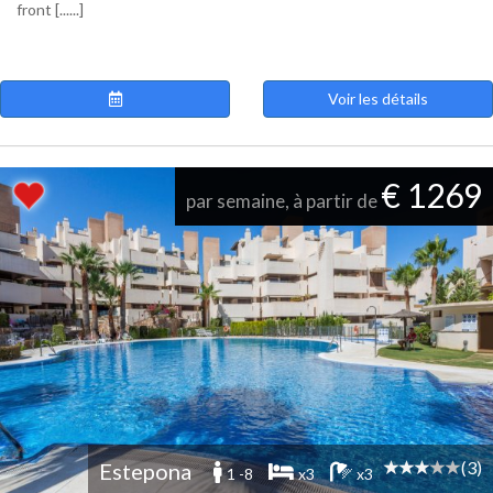
front [......]
Voir les détails
€ 1269
par semaine, à partir de
(3)
Estepona
1 -8
x3
x3