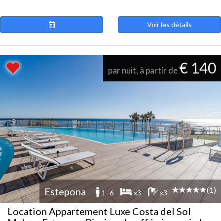
Voir les détails
€ 140
par nuit, à partir de
(1)
Estepona
1 -6
x3
x3
Location Appartement Luxe Costa del Sol