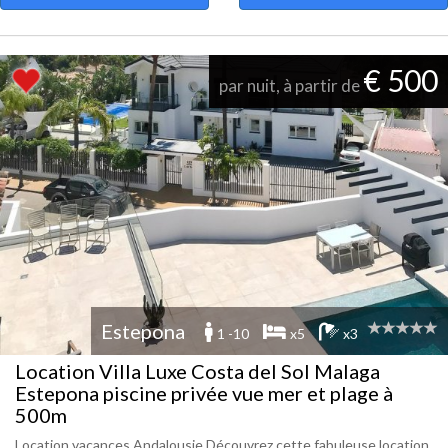
€ 500
par nuit, à partir de
Estepona
1 -10
x5
x3
Location Villa Luxe Costa del Sol Malaga
Estepona piscine privée vue mer et plage à
500m
Location vacances Andalousie Découvrez cette fabuleuse location