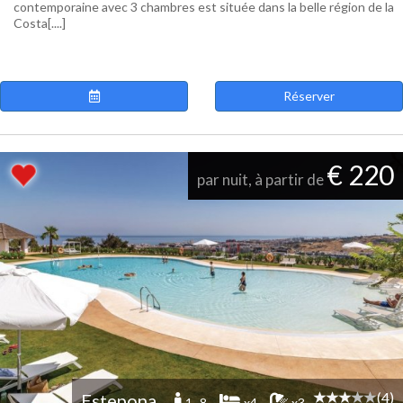
contemporaine avec 3 chambres est située dans la belle région de la
Costa[....]
Réserver
€ 220
par nuit, à partir de
(4)
Estepona
1 -8
x4
x3