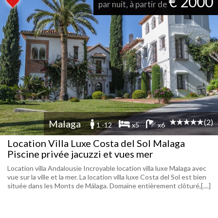
€ 2000
par nuit, à partir de
(2)
Malaga
1 -12
x5
x6
Location Villa Luxe Costa del Sol Malaga
Piscine privée jacuzzi et vues mer
Location villa Andalousie Incroyable location villa luxe Malaga avec
vue sur la ville et la mer. La location villa luxe Costa del Sol est bien
située dans les Monts de Málaga. Domaine entièrement clôturé,[....]