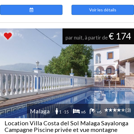
Voir les détails
€ 174
par nuit, à partir de
(3)
Malaga
1 -15
x6
x6
Location Villa Costa del Sol Malaga Sayalonga
Campagne Piscine privée et vue montagne