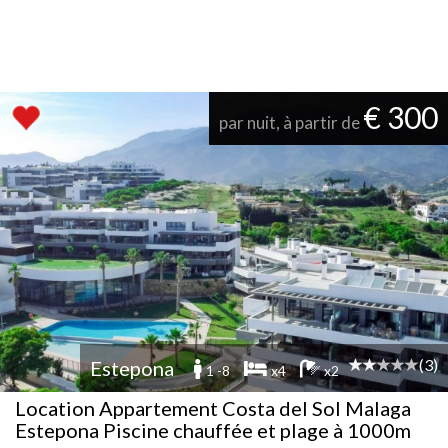
€ 300
par nuit, à partir de
(3)
Estepona
1 -8
x4
x2
Location Appartement Costa del Sol Malaga
Estepona Piscine chauffée et plage à 1000m